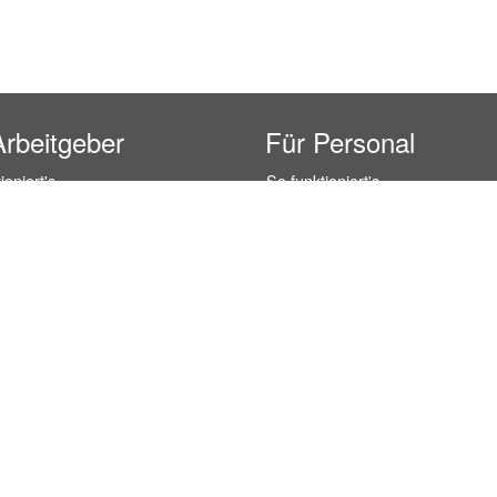
Arbeitgeber
Für Personal
ioniert's
So funktioniert's
gsanfrage
Registrierung
icherheit durch AÜG
Anstellungsverhältnis
& Leistungen
Gehälter-Übersicht
eferenzen
Erfahrungsberichte
 Personal
Hostess Jobs
on Personal
Promotion Jobs
 Personal
Service / Kellner Jobs
ersonal
Eventhelfer Jobs
andels Personal
Verkäufer / Kassierer Jobs
ersonal
Lagerhelfer / Kommissionierer J
rschung Personal
Marktforschung Jobs