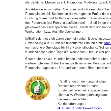
die Bereiche: Messe, Event, Promotion, Modeling, Event, G
Als Arbeitgeber schreiben Sie unverbindlich einen Job über 
Personalauswahl. Sie können die verfügbaren Profile dann o
Buchung übernimmt InStaff den kompletten Personalservice
des Personals (bei Personalausfällen stellt InStaff Ihnen 
gleichwertiges Ersatzpersonal bereit). Nach dem Job können
Werkstudent bzw. Aushilfe übernehmen.
InStaff zeichnet sich durch einen einfachen Buchungsproze
Preisfindung aus. Durch die unbefristete Erlaubnis zur
Arbe
rechtssichere Grundlage für Ihre Personalbuchung. Sollt
Kundendienst sieben Tage die Woche von 8 bis 22 Uhr per E
Bereits über 17.300 Kunden haben Leiharbeitnehmer über I
weiterempfehlen. Dabei bieten wir Ihnen unser Personal sc
Personalanfrage bis 18 Uhr und wir können Ihnen noch am 
InStaff ist durch den unabhängigen
Dienstleister eKomi für hohe
Kundenzufriedenheit ausgezeichnet.
Über 99 % Weiterempfehlungsrate
basierend auf echten
Kundenerfahrungen:
zu den Kundenbewertungen