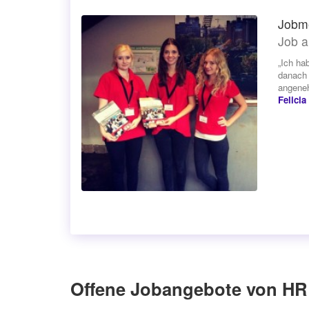
Jobm
Job a
„Ich ha
danach 
angeneh
Felicia
Offene Jobangebote von HR