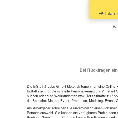
Infarm
Wen
Bei Rückfragen sind
Die InStaff & Jobs GmbH bietet Unternehmen eine Online Pl
InStaff steht für die schnelle Personalvermittlung ("Instant 
buchen oder gute Werkstudenten bzw. Teilzeitkräfte zu finde
die Bereiche: Messe, Event, Promotion, Modeling, Event, G
Als Arbeitgeber schreiben Sie unverbindlich einen Job über 
Personalauswahl. Sie können die verfügbaren Profile dann o
Buchung übernimmt InStaff den kompletten Personalservice