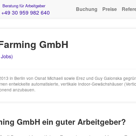
Beratung für Arbeitgeber
Buchung
Preise
Refer
+49 30 959 982 640
n Farming GmbH
 Jobs)
2013 in Berlin von Osnat Michaeli sowie Erez und Guy Galonska gegrün
 entwickelte automatisierte, vertikale Indoor-Gewächshäuser (Vertical
honend anzubauen.
rming GmbH ein guter Arbeitgeber?