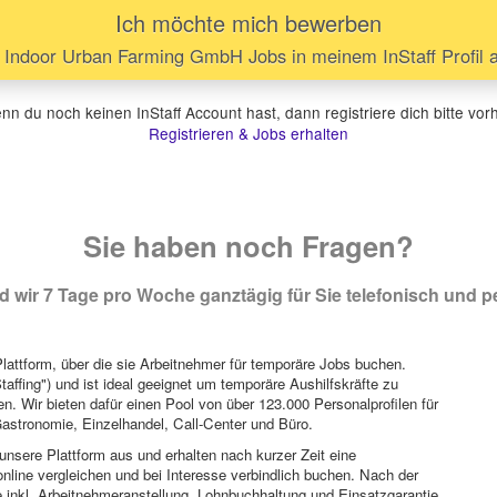
Ich möchte mich bewerben
 Indoor Urban Farming GmbH Jobs in meinem InStaff Profil 
n du noch keinen InStaff Account hast, dann registriere dich bitte vor
Registrieren & Jobs erhalten
Sie haben noch Fragen?
 wir 7 Tage pro Woche ganztägig für Sie telefonisch und pe
attform, über die sie Arbeitnehmer für temporäre Jobs buchen.
Staffing") und ist ideal geeignet um temporäre Aushilfskräfte zu
n. Wir bieten dafür einen Pool von über 123.000 Personalprofilen für
astronomie, Einzelhandel, Call-Center und Büro.
unsere Plattform aus und erhalten nach kurzer Zeit eine
nline vergleichen und bei Interesse verbindlich buchen. Nach der
 inkl. Arbeitnehmeranstellung, Lohnbuchhaltung und Einsatzgarantie