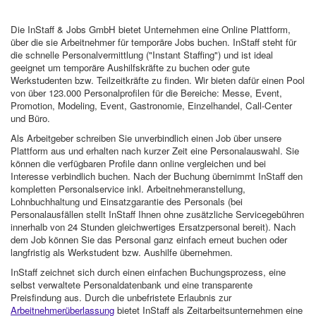
Die InStaff & Jobs GmbH bietet Unternehmen eine Online Plattform,
über die sie Arbeitnehmer für temporäre Jobs buchen. InStaff steht für
die schnelle Personalvermittlung ("Instant Staffing") und ist ideal
geeignet um temporäre Aushilfskräfte zu buchen oder gute
Werkstudenten bzw. Teilzeitkräfte zu finden. Wir bieten dafür einen Pool
von über 123.000 Personalprofilen für die Bereiche: Messe, Event,
Promotion, Modeling, Event, Gastronomie, Einzelhandel, Call-Center
und Büro.
Als Arbeitgeber schreiben Sie unverbindlich einen Job über unsere
Plattform aus und erhalten nach kurzer Zeit eine Personalauswahl. Sie
können die verfügbaren Profile dann online vergleichen und bei
Interesse verbindlich buchen. Nach der Buchung übernimmt InStaff den
kompletten Personalservice inkl. Arbeitnehmeranstellung,
Lohnbuchhaltung und Einsatzgarantie des Personals (bei
Personalausfällen stellt InStaff Ihnen ohne zusätzliche Servicegebühren
innerhalb von 24 Stunden gleichwertiges Ersatzpersonal bereit). Nach
dem Job können Sie das Personal ganz einfach erneut buchen oder
langfristig als Werkstudent bzw. Aushilfe übernehmen.
InStaff zeichnet sich durch einen einfachen Buchungsprozess, eine
selbst verwaltete Personaldatenbank und eine transparente
Preisfindung aus. Durch die unbefristete Erlaubnis zur
Arbeitnehmerüberlassung
bietet InStaff als Zeitarbeitsunternehmen eine