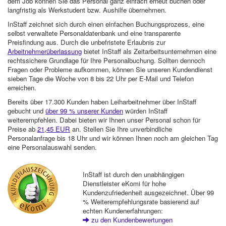
dem Job können Sie das Personal ganz einfach erneut buchen oder
langfristig als Werkstudent bzw. Aushilfe übernehmen.
InStaff zeichnet sich durch einen einfachen Buchungsprozess, eine
selbst verwaltete Personaldatenbank und eine transparente
Preisfindung aus. Durch die unbefristete Erlaubnis zur
Arbeitnehmerüberlassung
bietet InStaff als Zeitarbeitsunternehmen eine
rechtssichere Grundlage für Ihre Personalbuchung. Sollten dennoch
Fragen oder Probleme aufkommen, können Sie unseren Kundendienst
sieben Tage die Woche von 8 bis 22 Uhr per E-Mail und Telefon
erreichen.
Bereits über 17.300 Kunden haben Leiharbeitnehmer über InStaff
gebucht und
über 99 % unserer Kunden
würden InStaff
weiterempfehlen. Dabei bieten wir Ihnen unser Personal schon für
Preise ab
21,45 EUR
an. Stellen Sie Ihre unverbindliche
Personalanfrage bis 18 Uhr und wir können Ihnen noch am gleichen Tag
eine Personalauswahl senden.
InStaff ist durch den unabhängigen
Dienstleister eKomi für hohe
Kundenzufriedenheit ausgezeichnet. Über 99
% Weiterempfehlungsrate basierend auf
echten Kundenerfahrungen:
zu den Kundenbewertungen