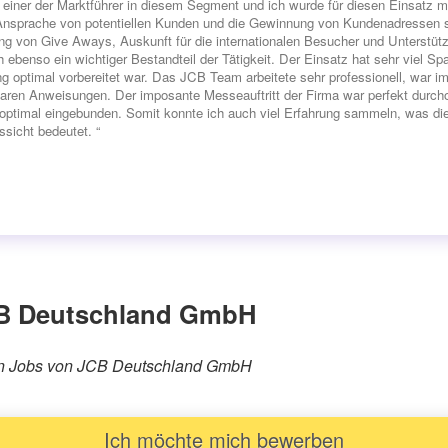
 einer der Marktführer in diesem Segment und ich wurde für diesen Einsatz mit
Ansprache von potentiellen Kunden und die Gewinnung von Kundenadressen sta
ung von Give Aways, Auskunft für die internationalen Besucher und Unterstü
ch ebenso ein wichtiger Bestandteil der Tätigkeit. Der Einsatz hat sehr viel 
g optimal vorbereitet war. Das JCB Team arbeitete sehr professionell, war imm
laren Anweisungen. Der imposante Messeauftritt der Firma war perfekt durch
ptimal eingebunden. Somit konnte ich auch viel Erfahrung sammeln, was di
ssicht bedeutet. “
CB Deutschland GmbH
rären Jobs von JCB Deutschland GmbH
Ich möchte mich bewerben