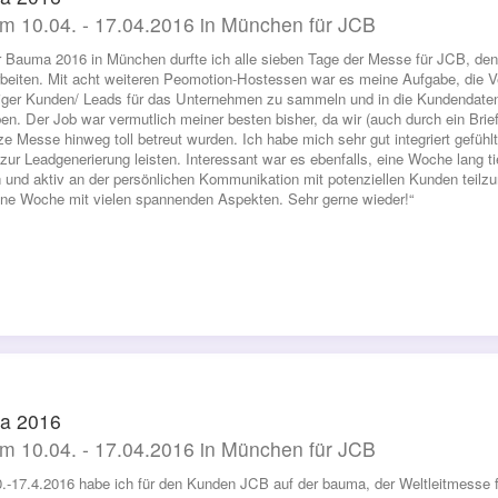
m 10.04. - 17.04.2016 in München für JCB
r Bauma 2016 in München durfte ich alle sieben Tage der Messe für JCB, den 
rbeiten. Mit acht weiteren Peomotion-Hostessen war es meine Aufgabe, die 
iger Kunden/ Leads für das Unternehmen zu sammeln und in die Kundendaten
en. Der Job war vermutlich meiner besten bisher, da wir (auch durch ein Bri
ze Messe hinweg toll betreut wurden. Ich habe mich sehr gut integriert gefüh
 zur Leadgenerierung leisten. Interessant war es ebenfalls, eine Woche lang 
n und aktiv an der persönlichen Kommunikation mit potenziellen Kunden tei
ne Woche mit vielen spannenden Aspekten. Sehr gerne wieder!“
a 2016
m 10.04. - 17.04.2016 in München für JCB
.-17.4.2016 habe ich für den Kunden JCB auf der bauma, der Weltleitmesse 