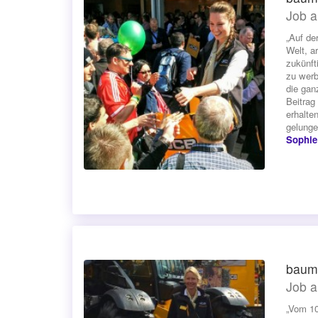
Job a
„Auf de
Welt, a
zukünft
zu werb
die gan
Beitrag
erhalte
gelunge
Sophie
baum
Job a
„Vom 10