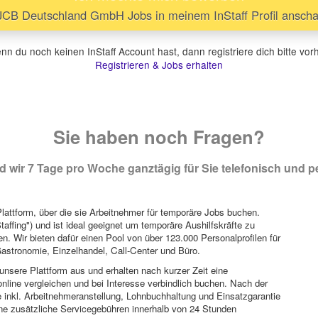
CB Deutschland GmbH Jobs in meinem InStaff Profil ansch
n du noch keinen InStaff Account hast, dann registriere dich bitte vor
Registrieren & Jobs erhalten
Sie haben noch Fragen?
 wir 7 Tage pro Woche ganztägig für Sie telefonisch und pe
attform, über die sie Arbeitnehmer für temporäre Jobs buchen.
Staffing") und ist ideal geeignet um temporäre Aushilfskräfte zu
n. Wir bieten dafür einen Pool von über 123.000 Personalprofilen für
astronomie, Einzelhandel, Call-Center und Büro.
unsere Plattform aus und erhalten nach kurzer Zeit eine
nline vergleichen und bei Interesse verbindlich buchen. Nach der
 inkl. Arbeitnehmeranstellung, Lohnbuchhaltung und Einsatzgarantie
ohne zusätzliche Servicegebühren innerhalb von 24 Stunden