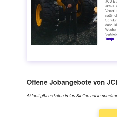
JCB ist
aktive 
Verteil
natürli
Schulun
dabei k
Woche o
Vertrieb
Tanja
Offene Jobangebote von J
Aktuell gibt es keine freien Stellen auf tempo