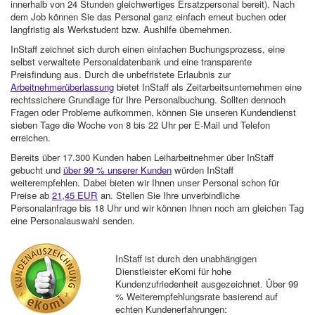
innerhalb von 24 Stunden gleichwertiges Ersatzpersonal bereit). Nach
dem Job können Sie das Personal ganz einfach erneut buchen oder
langfristig als Werkstudent bzw. Aushilfe übernehmen.
InStaff zeichnet sich durch einen einfachen Buchungsprozess, eine
selbst verwaltete Personaldatenbank und eine transparente
Preisfindung aus. Durch die unbefristete Erlaubnis zur
Arbeitnehmerüberlassung
bietet InStaff als Zeitarbeitsunternehmen eine
rechtssichere Grundlage für Ihre Personalbuchung. Sollten dennoch
Fragen oder Probleme aufkommen, können Sie unseren Kundendienst
sieben Tage die Woche von 8 bis 22 Uhr per E-Mail und Telefon
erreichen.
Bereits über 17.300 Kunden haben Leiharbeitnehmer über InStaff
gebucht und
über 99 % unserer Kunden
würden InStaff
weiterempfehlen. Dabei bieten wir Ihnen unser Personal schon für
Preise ab
21,45 EUR
an. Stellen Sie Ihre unverbindliche
Personalanfrage bis 18 Uhr und wir können Ihnen noch am gleichen Tag
eine Personalauswahl senden.
InStaff ist durch den unabhängigen
Dienstleister eKomi für hohe
Kundenzufriedenheit ausgezeichnet. Über 99
% Weiterempfehlungsrate basierend auf
echten Kundenerfahrungen: