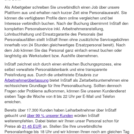
Als Arbeitgeber schreiben Sie unverbindlich einen Job über unsere
Plattform aus und erhalten nach kurzer Zeit eine Personalauswahl. Sie
können die verfügbaren Profile dann online vergleichen und bei
Interesse verbindlich buchen. Nach der Buchung übernimmt InStaff den
kompletten Personalservice inkl. Arbeitnehmeranstellung,
Lohnbuchhaltung und Einsatzgarantie des Personals (bei
Personalausfällen stellt InStaff Ihnen ohne zusätzliche Servicegebühren
innerhalb von 24 Stunden gleichwertiges Ersatzpersonal bereit). Nach
dem Job können Sie das Personal ganz einfach erneut buchen oder
langfristig als Werkstudent bzw. Aushilfe übernehmen.
InStaff zeichnet sich durch einen einfachen Buchungsprozess, eine
selbst verwaltete Personaldatenbank und eine transparente
Preisfindung aus. Durch die unbefristete Erlaubnis zur
Arbeitnehmerüberlassung
bietet InStaff als Zeitarbeitsunternehmen eine
rechtssichere Grundlage für Ihre Personalbuchung. Sollten dennoch
Fragen oder Probleme aufkommen, können Sie unseren Kundendienst
sieben Tage die Woche von 8 bis 22 Uhr per E-Mail und Telefon
erreichen.
Bereits über 17.300 Kunden haben Leiharbeitnehmer über InStaff
gebucht und
über 99 % unserer Kunden
würden InStaff
weiterempfehlen. Dabei bieten wir Ihnen unser Personal schon für
Preise ab
21,45 EUR
an. Stellen Sie Ihre unverbindliche
Personalanfrage bis 18 Uhr und wir können Ihnen noch am gleichen Tag