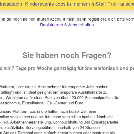
ndsalabim Kinderevents Jobs in meinem InStaff Profil ansc
n du noch keinen InStaff Account hast, dann registriere dich bitte vor
Registrieren & Jobs erhalten
Sie haben noch Fragen?
 wir 7 Tage pro Woche ganztägig für Sie telefonisch und pe
attform, über die sie Arbeitnehmer für temporäre Jobs buchen.
Staffing") und ist ideal geeignet um temporäre Aushilfskräfte zu
n. Wir bieten dafür einen Pool von über 123.000 Personalprofilen für
astronomie, Einzelhandel, Call-Center und Büro.
unsere Plattform aus und erhalten nach kurzer Zeit eine
nline vergleichen und bei Interesse verbindlich buchen. Nach der
 inkl. Arbeitnehmeranstellung, Lohnbuchhaltung und Einsatzgarantie
ohne zusätzliche Servicegebühren innerhalb von 24 Stunden
 Sie das Personal ganz einfach erneut buchen oder langfristig als