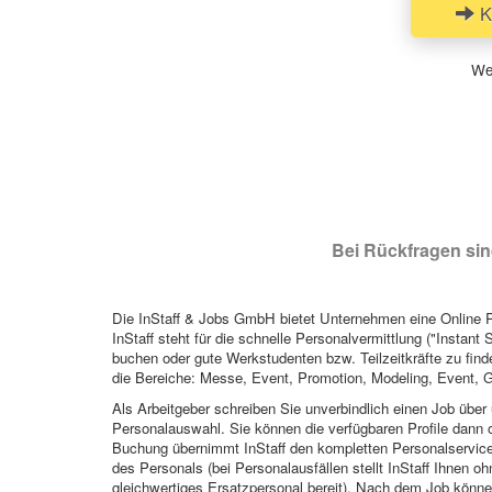
Ki
Wen
Bei Rückfragen sind
Die InStaff & Jobs GmbH bietet Unternehmen eine Online Pl
InStaff steht für die schnelle Personalvermittlung ("Instant 
buchen oder gute Werkstudenten bzw. Teilzeitkräfte zu finde
die Bereiche: Messe, Event, Promotion, Modeling, Event, G
Als Arbeitgeber schreiben Sie unverbindlich einen Job über 
Personalauswahl. Sie können die verfügbaren Profile dann o
Buchung übernimmt InStaff den kompletten Personalservice
des Personals (bei Personalausfällen stellt InStaff Ihnen 
gleichwertiges Ersatzpersonal bereit). Nach dem Job können