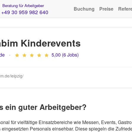
Beratung für Arbeitgeber
Buchung
Preise
Refer
+49 30 959 982 640
abim Kinderevents
de
5,00 (6 Jobs)
m.de/leipzig/
s ein guter Arbeitgeber?
sonal für vielfältige Einsatzbereiche wie Messen, Events, Gas
eingesetzten Personals einsehbar. Diese spiegeln die Zufriede