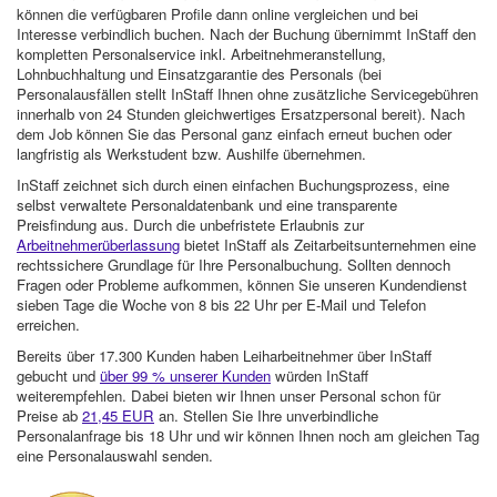
können die verfügbaren Profile dann online vergleichen und bei
Interesse verbindlich buchen. Nach der Buchung übernimmt InStaff den
kompletten Personalservice inkl. Arbeitnehmeranstellung,
Lohnbuchhaltung und Einsatzgarantie des Personals (bei
Personalausfällen stellt InStaff Ihnen ohne zusätzliche Servicegebühren
innerhalb von 24 Stunden gleichwertiges Ersatzpersonal bereit). Nach
dem Job können Sie das Personal ganz einfach erneut buchen oder
langfristig als Werkstudent bzw. Aushilfe übernehmen.
InStaff zeichnet sich durch einen einfachen Buchungsprozess, eine
selbst verwaltete Personaldatenbank und eine transparente
Preisfindung aus. Durch die unbefristete Erlaubnis zur
Arbeitnehmerüberlassung
bietet InStaff als Zeitarbeitsunternehmen eine
rechtssichere Grundlage für Ihre Personalbuchung. Sollten dennoch
Fragen oder Probleme aufkommen, können Sie unseren Kundendienst
sieben Tage die Woche von 8 bis 22 Uhr per E-Mail und Telefon
erreichen.
Bereits über 17.300 Kunden haben Leiharbeitnehmer über InStaff
gebucht und
über 99 % unserer Kunden
würden InStaff
weiterempfehlen. Dabei bieten wir Ihnen unser Personal schon für
Preise ab
21,45 EUR
an. Stellen Sie Ihre unverbindliche
Personalanfrage bis 18 Uhr und wir können Ihnen noch am gleichen Tag
eine Personalauswahl senden.