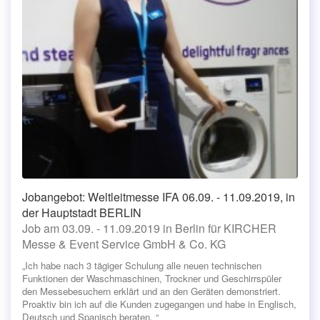
Jobangebot: Weltleitmesse IFA 06.09. - 11.09.2019, in
der Hauptstadt BERLIN
Job am 03.09. - 11.09.2019 in Berlin für KIRCHER
Messe & Event Service GmbH & Co. KG
„Ich habe nach 3 tägiger Schulung alle neuen technischen
Funktionen der Waschmaschinen, Trockner und Geschirrspüler
den Messebesuchern erklärt und an den Geräten demonstriert.
Proaktiv bin ich auf die Kunden zugegangen und habe in Englisch,
Deutsch und Spanisch beraten. “