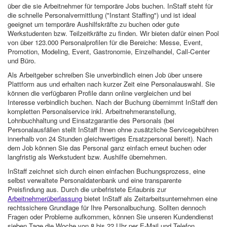
über die sie Arbeitnehmer für temporäre Jobs buchen. InStaff steht für
die schnelle Personalvermittlung ("Instant Staffing") und ist ideal
geeignet um temporäre Aushilfskräfte zu buchen oder gute
Werkstudenten bzw. Teilzeitkräfte zu finden. Wir bieten dafür einen Pool
von über 123.000 Personalprofilen für die Bereiche: Messe, Event,
Promotion, Modeling, Event, Gastronomie, Einzelhandel, Call-Center
und Büro.
Als Arbeitgeber schreiben Sie unverbindlich einen Job über unsere
Plattform aus und erhalten nach kurzer Zeit eine Personalauswahl. Sie
können die verfügbaren Profile dann online vergleichen und bei
Interesse verbindlich buchen. Nach der Buchung übernimmt InStaff den
kompletten Personalservice inkl. Arbeitnehmeranstellung,
Lohnbuchhaltung und Einsatzgarantie des Personals (bei
Personalausfällen stellt InStaff Ihnen ohne zusätzliche Servicegebühren
innerhalb von 24 Stunden gleichwertiges Ersatzpersonal bereit). Nach
dem Job können Sie das Personal ganz einfach erneut buchen oder
langfristig als Werkstudent bzw. Aushilfe übernehmen.
InStaff zeichnet sich durch einen einfachen Buchungsprozess, eine
selbst verwaltete Personaldatenbank und eine transparente
Preisfindung aus. Durch die unbefristete Erlaubnis zur
Arbeitnehmerüberlassung
bietet InStaff als Zeitarbeitsunternehmen eine
rechtssichere Grundlage für Ihre Personalbuchung. Sollten dennoch
Fragen oder Probleme aufkommen, können Sie unseren Kundendienst
sieben Tage die Woche von 8 bis 22 Uhr per E-Mail und Telefon