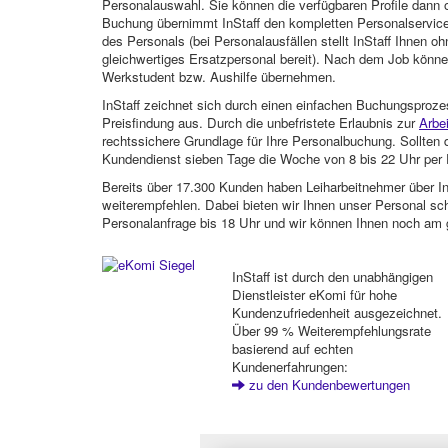
Personalauswahl. Sie können die verfügbaren Profile dann o
Buchung übernimmt InStaff den kompletten Personalservice
des Personals (bei Personalausfällen stellt InStaff Ihnen 
gleichwertiges Ersatzpersonal bereit). Nach dem Job können
Werkstudent bzw. Aushilfe übernehmen.
InStaff zeichnet sich durch einen einfachen Buchungsproze
Preisfindung aus. Durch die unbefristete Erlaubnis zur
Arbe
rechtssichere Grundlage für Ihre Personalbuchung. Sollt
Kundendienst sieben Tage die Woche von 8 bis 22 Uhr per E
Bereits über 17.300 Kunden haben Leiharbeitnehmer über I
weiterempfehlen. Dabei bieten wir Ihnen unser Personal sc
Personalanfrage bis 18 Uhr und wir können Ihnen noch am 
InStaff ist durch den unabhängigen
Dienstleister eKomi für hohe
Kundenzufriedenheit ausgezeichnet.
Über 99 % Weiterempfehlungsrate
basierend auf echten
Kundenerfahrungen:
zu den Kundenbewertungen