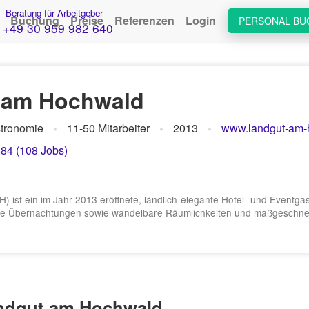
Beratung für Arbeitgeber
Buchung
Preise
Referenzen
Login
PERSONAL BU
+49 30 959 982 640
 am Hochwald
tronomie
11-50 Mitarbeiter
2013
www.landgut-am-
,84 (108 Jobs)
t ein im Jahr 2013 eröffnete, ländlich-elegante Hotel- und Eventgast
le Übernachtungen sowie wandelbare Räumlichkeiten und maßgeschneid
andgut am Hochwald