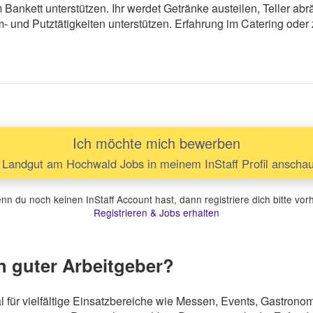
m Bankett unterstützen. Ihr werdet Getränke austeilen, Teller ab
und Putztätigkeiten unterstützen. Erfahrung im Catering oder z
Ich möchte mich bewerben
Landgut am Hochwald Jobs in meinem InStaff Profil anscha
n du noch keinen InStaff Account hast, dann registriere dich bitte vor
Registrieren & Jobs erhalten
n guter Arbeitgeber?
 für vielfältige Einsatzbereiche wie Messen, Events, Gastron