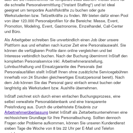
die schnelle Personalvermittlung ("Instant Staffing") und ist ideal
geeignet um temporäre Aushilfskräfte zu buchen oder gute
Werkstudenten bzw. Teilzeitkräfte zu finden. Wir bieten dafür einen Pool
von über 123.000 Personalprofilen für die Bereiche: Messe, Event,
Promotion, Modeling, Event, Gastronomie, Einzelhandel, Call-Center
und Büro.
Als Arbeitgeber schreiben Sie unverbindlich einen Job über unsere
Plattform aus und erhalten nach kurzer Zeit eine Personalauswahl. Sie
können die verfügbaren Profile dann online vergleichen und bei
Interesse verbindlich buchen. Nach der Buchung übernimmt InStaff den
kompletten Personalservice inkl. Arbeitnehmeranstellung,
Lohnbuchhaltung und Einsatzgarantie des Personals (bei
Personalausfällen stellt InStaff Ihnen ohne zusätzliche Servicegebühren
innerhalb von 24 Stunden gleichwertiges Ersatzpersonal bereit). Nach
dem Job können Sie das Personal ganz einfach erneut buchen oder
langfristig als Werkstudent bzw. Aushilfe übernehmen.
InStaff zeichnet sich durch einen einfachen Buchungsprozess, eine
selbst verwaltete Personaldatenbank und eine transparente
Preisfindung aus. Durch die unbefristete Erlaubnis zur
Arbeitnehmerüberlassung
bietet InStaff als Zeitarbeitsunternehmen eine
rechtssichere Grundlage für Ihre Personalbuchung. Sollten dennoch
Fragen oder Probleme aufkommen, können Sie unseren Kundendienst
sieben Tage die Woche von 8 bis 22 Uhr per E-Mail und Telefon