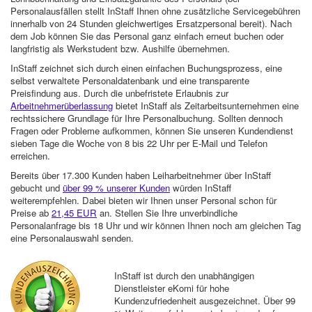
Personalausfällen stellt InStaff Ihnen ohne zusätzliche Servicegebühren
innerhalb von 24 Stunden gleichwertiges Ersatzpersonal bereit). Nach
dem Job können Sie das Personal ganz einfach erneut buchen oder
langfristig als Werkstudent bzw. Aushilfe übernehmen.
InStaff zeichnet sich durch einen einfachen Buchungsprozess, eine
selbst verwaltete Personaldatenbank und eine transparente
Preisfindung aus. Durch die unbefristete Erlaubnis zur
Arbeitnehmerüberlassung
bietet InStaff als Zeitarbeitsunternehmen eine
rechtssichere Grundlage für Ihre Personalbuchung. Sollten dennoch
Fragen oder Probleme aufkommen, können Sie unseren Kundendienst
sieben Tage die Woche von 8 bis 22 Uhr per E-Mail und Telefon
erreichen.
Bereits über 17.300 Kunden haben Leiharbeitnehmer über InStaff
gebucht und
über 99 % unserer Kunden
würden InStaff
weiterempfehlen. Dabei bieten wir Ihnen unser Personal schon für
Preise ab
21,45 EUR
an. Stellen Sie Ihre unverbindliche
Personalanfrage bis 18 Uhr und wir können Ihnen noch am gleichen Tag
eine Personalauswahl senden.
InStaff ist durch den unabhängigen
Dienstleister eKomi für hohe
Kundenzufriedenheit ausgezeichnet. Über 99