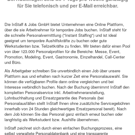
für Sie telefonisch und per E-Mail erreichbar.
Die InStaff & Jobs GmbH bietet Unternehmen eine Online Plattform,
über die sie Arbeitnehmer für temporäre Jobs buchen. InStaff steht für
die schnelle Personalvermittlung ("Instant Staffing") und ist ideal
geeignet um temporäre Aushilfskräfte zu buchen oder gute
Werkstudenten bzw. Teilzeitkräfte zu finden. Wir bieten dafür einen Pool
von über 123.000 Personalprofilen für die Bereiche: Messe, Event,
Promotion, Modeling, Event, Gastronomie, Einzelhandel, Call-Center
und Büro.
Als Arbeitgeber schreiben Sie unverbindlich einen Job über unsere
Plattform aus und erhalten nach kurzer Zeit eine Personalauswahl. Sie
können die verfügbaren Profile dann online vergleichen und bei
Interesse verbindlich buchen. Nach der Buchung übernimmt InStaff den
kompletten Personalservice inkl. Arbeitnehmeranstellung,
Lohnbuchhaltung und Einsatzgarantie des Personals (bei
Personalausfällen stellt InStaff Ihnen ohne zusätzliche Servicegebühren
innerhalb von 24 Stunden gleichwertiges Ersatzpersonal bereit). Nach
dem Job können Sie das Personal ganz einfach erneut buchen oder
langfristig als Werkstudent bzw. Aushilfe übernehmen.
InStaff zeichnet sich durch einen einfachen Buchungsprozess, eine
selbst verwaltete Personaldatenbank und eine transparente