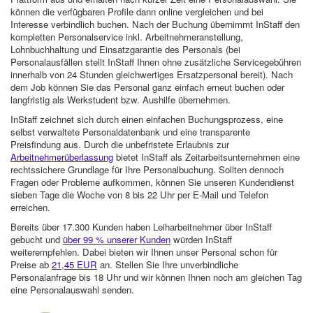
können die verfügbaren Profile dann online vergleichen und bei
Interesse verbindlich buchen. Nach der Buchung übernimmt InStaff den
kompletten Personalservice inkl. Arbeitnehmeranstellung,
Lohnbuchhaltung und Einsatzgarantie des Personals (bei
Personalausfällen stellt InStaff Ihnen ohne zusätzliche Servicegebühren
innerhalb von 24 Stunden gleichwertiges Ersatzpersonal bereit). Nach
dem Job können Sie das Personal ganz einfach erneut buchen oder
langfristig als Werkstudent bzw. Aushilfe übernehmen.
InStaff zeichnet sich durch einen einfachen Buchungsprozess, eine
selbst verwaltete Personaldatenbank und eine transparente
Preisfindung aus. Durch die unbefristete Erlaubnis zur
Arbeitnehmerüberlassung
bietet InStaff als Zeitarbeitsunternehmen eine
rechtssichere Grundlage für Ihre Personalbuchung. Sollten dennoch
Fragen oder Probleme aufkommen, können Sie unseren Kundendienst
sieben Tage die Woche von 8 bis 22 Uhr per E-Mail und Telefon
erreichen.
Bereits über 17.300 Kunden haben Leiharbeitnehmer über InStaff
gebucht und
über 99 % unserer Kunden
würden InStaff
weiterempfehlen. Dabei bieten wir Ihnen unser Personal schon für
Preise ab
21,45 EUR
an. Stellen Sie Ihre unverbindliche
Personalanfrage bis 18 Uhr und wir können Ihnen noch am gleichen Tag
eine Personalauswahl senden.