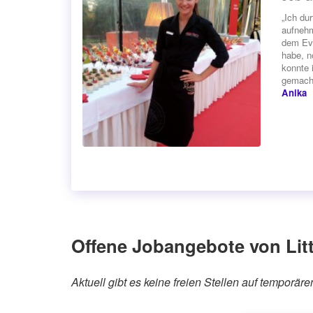
„Ich du
aufnehm
dem Eve
habe, n
konnte 
gemacht
Anika
Offene Jobangebote von Litt
Aktuell gibt es keine freien Stellen auf temporär