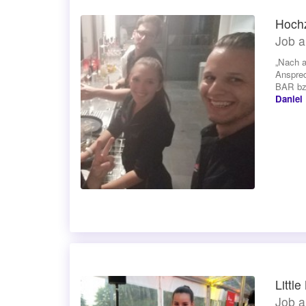
Hochz
Job a
„Nach a
Ansprec
BAR bzw
Daniel
Littl
Job a