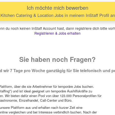
Ich möchte mich bewerben
e Kitchen Catering & Location Jobs in meinem InStaff Profil 
n du noch keinen InStaff Account hast, dann registriere dich bitte vor
Registrieren & Jobs erhalten
Sie haben noch Fragen?
 wir 7 Tage pro Woche ganztägig für Sie telefonisch und pe
attform, über die sie Arbeitnehmer für temporäre Jobs buchen.
Staffing") und ist ideal geeignet um temporäre Aushilfskräfte zu
n. Wir bieten dafür einen Pool von über 123.000 Personalprofilen für
astronomie, Einzelhandel, Call-Center und Büro.
unsere Plattform aus und erhalten nach kurzer Zeit eine
nline vergleichen und bei Interesse verbindlich buchen. Nach der