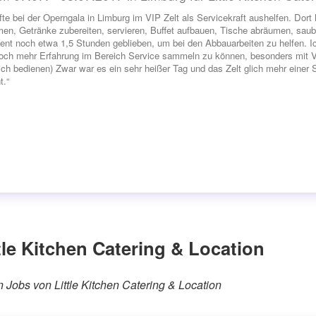
rfte bei der Operngala in Limburg im VIP Zelt als Servicekraft aushelfen. Dor
en, Getränke zubereiten, servieren, Buffet aufbauen, Tische abräumen, sa
nt noch etwa 1,5 Stunden geblieben, um bei den Abbauarbeiten zu helfen. Ic
och mehr Erfahrung im Bereich Service sammeln zu können, besonders mit VI
ich bedienen) Zwar war es ein sehr heißer Tag und das Zelt glich mehr einer S
.“
le Kitchen Catering & Location
en Jobs von Little Kitchen Catering & Location