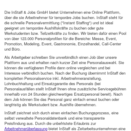
Die InStaff & Jobs GmbH bietet Unternehmen eine Online Plattform,
über die sie Arbeitnehmer für temporäre Jobs buchen. InStaff steht für
die schnelle Personalvermittlung ("Instant Staffing") und ist ideal
geeignet um temporäre Aushilfskräfte zu buchen oder gute
Werkstudenten bzw. Teilzeitkräfte zu finden. Wir bieten dafür einen Pool
von über 123.000 Personalprofilen für die Bereiche: Messe, Event,
Promotion, Modeling, Event, Gastronomie, Einzelhandel, Call-Center
und Büro.
Als Arbeitgeber schreiben Sie unverbindlich einen Job über unsere
Plattform aus und erhalten nach kurzer Zeit eine Personalauswahl. Sie
können die verfügbaren Profile dann online vergleichen und bei
Interesse verbindlich buchen. Nach der Buchung übernimmt InStaff den
kompletten Personalservice inkl. Arbeitnehmeranstellung,
Lohnbuchhaltung und Einsatzgarantie des Personals (bei
Personalausfällen stellt InStaff Ihnen ohne zusätzliche Servicegebühren
innerhalb von 24 Stunden gleichwertiges Ersatzpersonal bereit). Nach
dem Job können Sie das Personal ganz einfach erneut buchen oder
langfristig als Werkstudent bzw. Aushilfe übernehmen.
InStaff zeichnet sich durch einen einfachen Buchungsprozess, eine
selbst verwaltete Personaldatenbank und eine transparente
Preisfindung aus. Durch die unbefristete Erlaubnis zur
Arbeitnehmerüberlassung
bietet InStaff als Zeitarbeitsunternehmen eine