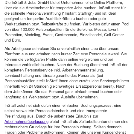
Die InStaff & Jobs GmbH bietet Unternehmen eine Online Plattform,
über die sie Arbeitnehmer für temporäre Jobs buchen. InStaff steht für
die schnelle Personalvermittlung ("Instant Staffing") und ist ideal
geeignet um temporäre Aushilfskräfte zu buchen oder gute
Werkstudenten bzw. Teilzeitkräfte zu finden. Wir bieten dafür einen Pool
von über 123.000 Personalprofilen für die Bereiche: Messe, Event,
Promotion, Modeling, Event, Gastronomie, Einzelhandel, Call-Center
und Büro.
Als Arbeitgeber schreiben Sie unverbindlich einen Job über unsere
Plattform aus und erhalten nach kurzer Zeit eine Personalauswahl. Sie
können die verfügbaren Profile dann online vergleichen und bei
Interesse verbindlich buchen. Nach der Buchung übernimmt InStaff den
kompletten Personalservice inkl. Arbeitnehmeranstellung,
Lohnbuchhaltung und Einsatzgarantie des Personals (bei
Personalausfällen stellt InStaff Ihnen ohne zusätzliche Servicegebühren
innerhalb von 24 Stunden gleichwertiges Ersatzpersonal bereit). Nach
dem Job können Sie das Personal ganz einfach erneut buchen oder
langfristig als Werkstudent bzw. Aushilfe übernehmen.
InStaff zeichnet sich durch einen einfachen Buchungsprozess, eine
selbst verwaltete Personaldatenbank und eine transparente
Preisfindung aus. Durch die unbefristete Erlaubnis zur
Arbeitnehmerüberlassung
bietet InStaff als Zeitarbeitsunternehmen eine
rechtssichere Grundlage für Ihre Personalbuchung. Sollten dennoch
Fragen oder Probleme aufkommen, können Sie unseren Kundendienst