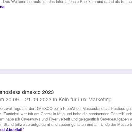
t. Des Weiteren betreute ich das internationale Publikum und stand als fortla
ina
ehostess dmexco 2023
m 20.09. - 21.09.2023 in Köln für Lux-Marketing
be zwei Tage auf der DMEXCO beim FreeWheel-Messestand als Hostess gearbe
n. Zunächst war ich am Check-In tätig und habe die anreisenden Gäste/Kun
m habe ich Giveaways und Flyer verteilt und gelegentlich Serviceaufgabe
n Stand teilweise aufgeräumt und sauber gehalten und am Ende der Messe b
d Abdellatif