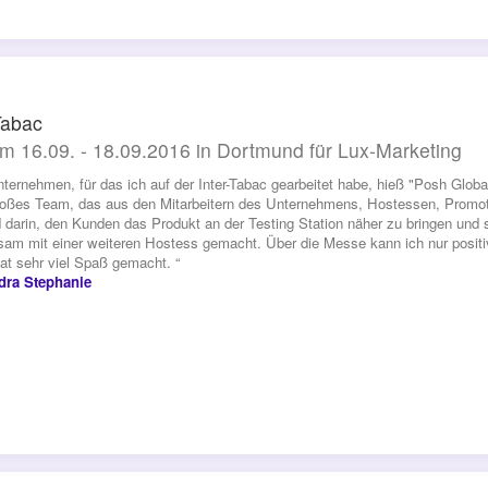
Tabac
m 16.09. - 18.09.2016 in Dortmund für Lux-Marketing
ternehmen, für das ich auf der Inter-Tabac gearbeitet habe, hieß "Posh Global"
roßes Team, das aus den Mitarbeitern des Unternehmens, Hostessen, Promot
 darin, den Kunden das Produkt an der Testing Station näher zu bringen und s
am mit einer weiteren Hostess gemacht. Über die Messe kann ich nur positiv
hat sehr viel Spaß gemacht. “
dra Stephanie