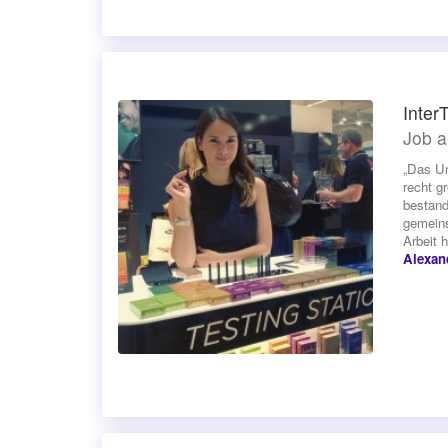
Inter
Job a
„Das Un
recht g
bestand
gemeins
Arbeit 
Alexan