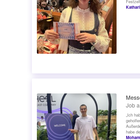
Festzel
Kathar
Mess
Job a
„Ich ha
geholfe
Außerde
habe de
Mohame