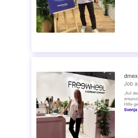
dmex
Job a
„Auf de
anspruc
Hilfe g
Svenja