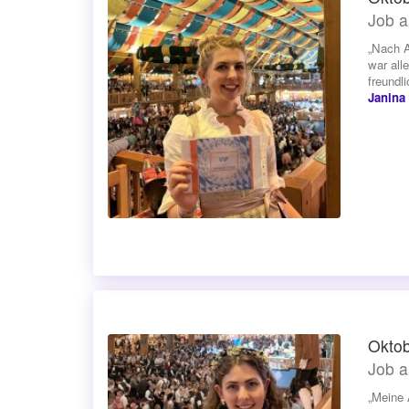
Job a
„Nach A
war all
freundli
Janina
Oktob
Job a
„Meine 