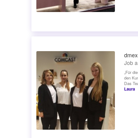
dmexc
Job a
„Für di
den Kun
Das Tea
Laura