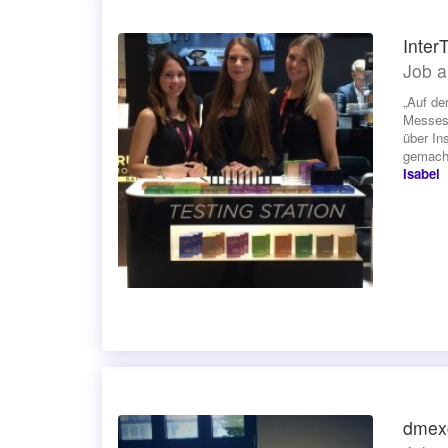
Inter
Job a
„Auf de
Messest
über In
gemacht
Isabel
dmexc