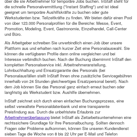
über die sie Arbeitnehmer für temporäre Jobs buchen. InStaff steht für
die schnelle Personalvermittlung ("Instant Staffing") und ist ideal
geeignet um temporäre Aushilfskräfte zu buchen oder gute
Werkstudenten bzw. Teilzeitkräfte zu finden. Wir bieten dafür einen Pool
von über 123.000 Personalprofilen für die Bereiche: Messe, Event,
Promotion, Modeling, Event, Gastronomie, Einzelhandel, Call-Center
und Büro.
Als Arbeitgeber schreiben Sie unverbindlich einen Job über unsere
Plattform aus und erhalten nach kurzer Zeit eine Personalauswahl. Sie
können die verfügbaren Profile dann online vergleichen und bei
Interesse verbindlich buchen. Nach der Buchung übernimmt InStaff den
kompletten Personalservice inkl. Arbeitnehmeranstellung,
Lohnbuchhaltung und Einsatzgarantie des Personals (bei
Personalausfällen stellt InStaff Ihnen ohne zusätzliche Servicegebühren
innerhalb von 24 Stunden gleichwertiges Ersatzpersonal bereit). Nach
dem Job können Sie das Personal ganz einfach erneut buchen oder
langfristig als Werkstudent bzw. Aushilfe übernehmen.
InStaff zeichnet sich durch einen einfachen Buchungsprozess, eine
selbst verwaltete Personaldatenbank und eine transparente
Preisfindung aus. Durch die unbefristete Erlaubnis zur
Arbeitnehmerüberlassung
bietet InStaff als Zeitarbeitsunternehmen eine
rechtssichere Grundlage für Ihre Personalbuchung. Sollten dennoch
Fragen oder Probleme aufkommen, können Sie unseren Kundendienst
sieben Tage die Woche von 8 bis 22 Uhr per E-Mail und Telefon