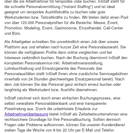
über die sie Arbeitnehmer für temporäre Jobs buchen. InStaff steht für
die schnelle Personalvermittlung ("Instant Staffing") und ist ideal
geeignet um temporäre Aushilfskräfte zu buchen oder gute
Werkstudenten bzw. Teilzeitkräfte zu finden. Wir bieten dafür einen Pool
von über 123.000 Personalprofilen für die Bereiche: Messe, Event,
Promotion, Modeling, Event, Gastronomie, Einzelhandel, Call-Center
und Büro.
Als Arbeitgeber schreiben Sie unverbindlich einen Job über unsere
Plattform aus und erhalten nach kurzer Zeit eine Personalauswahl. Sie
können die verfügbaren Profile dann online vergleichen und bei
Interesse verbindlich buchen. Nach der Buchung übernimmt InStaff den
kompletten Personalservice inkl. Arbeitnehmeranstellung,
Lohnbuchhaltung und Einsatzgarantie des Personals (bei
Personalausfällen stellt InStaff Ihnen ohne zusätzliche Servicegebühren
innerhalb von 24 Stunden gleichwertiges Ersatzpersonal bereit). Nach
dem Job können Sie das Personal ganz einfach erneut buchen oder
langfristig als Werkstudent bzw. Aushilfe übernehmen.
InStaff zeichnet sich durch einen einfachen Buchungsprozess, eine
selbst verwaltete Personaldatenbank und eine transparente
Preisfindung aus. Durch die unbefristete Erlaubnis zur
Arbeitnehmerüberlassung
bietet InStaff als Zeitarbeitsunternehmen eine
rechtssichere Grundlage für Ihre Personalbuchung. Sollten dennoch
Fragen oder Probleme aufkommen, können Sie unseren Kundendienst
sieben Tage die Woche von 8 bis 22 Uhr per E-Mail und Telefon