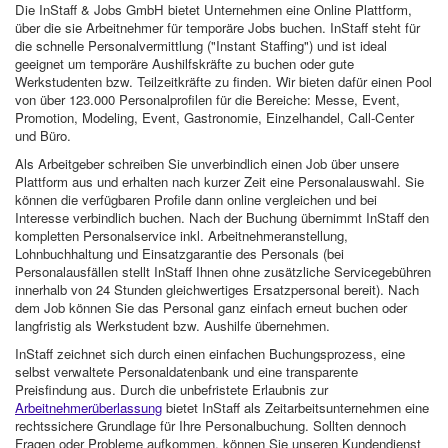
Die InStaff & Jobs GmbH bietet Unternehmen eine Online Plattform,
über die sie Arbeitnehmer für temporäre Jobs buchen. InStaff steht für
die schnelle Personalvermittlung ("Instant Staffing") und ist ideal
geeignet um temporäre Aushilfskräfte zu buchen oder gute
Werkstudenten bzw. Teilzeitkräfte zu finden. Wir bieten dafür einen Pool
von über 123.000 Personalprofilen für die Bereiche: Messe, Event,
Promotion, Modeling, Event, Gastronomie, Einzelhandel, Call-Center
und Büro.
Als Arbeitgeber schreiben Sie unverbindlich einen Job über unsere
Plattform aus und erhalten nach kurzer Zeit eine Personalauswahl. Sie
können die verfügbaren Profile dann online vergleichen und bei
Interesse verbindlich buchen. Nach der Buchung übernimmt InStaff den
kompletten Personalservice inkl. Arbeitnehmeranstellung,
Lohnbuchhaltung und Einsatzgarantie des Personals (bei
Personalausfällen stellt InStaff Ihnen ohne zusätzliche Servicegebühren
innerhalb von 24 Stunden gleichwertiges Ersatzpersonal bereit). Nach
dem Job können Sie das Personal ganz einfach erneut buchen oder
langfristig als Werkstudent bzw. Aushilfe übernehmen.
InStaff zeichnet sich durch einen einfachen Buchungsprozess, eine
selbst verwaltete Personaldatenbank und eine transparente
Preisfindung aus. Durch die unbefristete Erlaubnis zur
Arbeitnehmerüberlassung
bietet InStaff als Zeitarbeitsunternehmen eine
rechtssichere Grundlage für Ihre Personalbuchung. Sollten dennoch
Fragen oder Probleme aufkommen, können Sie unseren Kundendienst