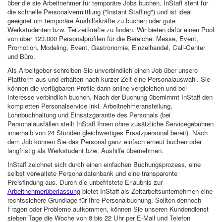
über die sie Arbeitnehmer für temporäre Jobs buchen. InStaff steht für
die schnelle Personalvermittlung ("Instant Staffing") und ist ideal
geeignet um temporäre Aushilfskräfte zu buchen oder gute
Werkstudenten bzw. Teilzeitkräfte zu finden. Wir bieten dafür einen Pool
von über 123.000 Personalprofilen für die Bereiche: Messe, Event,
Promotion, Modeling, Event, Gastronomie, Einzelhandel, Call-Center
und Büro.
Als Arbeitgeber schreiben Sie unverbindlich einen Job über unsere
Plattform aus und erhalten nach kurzer Zeit eine Personalauswahl. Sie
können die verfügbaren Profile dann online vergleichen und bei
Interesse verbindlich buchen. Nach der Buchung übernimmt InStaff den
kompletten Personalservice inkl. Arbeitnehmeranstellung,
Lohnbuchhaltung und Einsatzgarantie des Personals (bei
Personalausfällen stellt InStaff Ihnen ohne zusätzliche Servicegebühren
innerhalb von 24 Stunden gleichwertiges Ersatzpersonal bereit). Nach
dem Job können Sie das Personal ganz einfach erneut buchen oder
langfristig als Werkstudent bzw. Aushilfe übernehmen.
InStaff zeichnet sich durch einen einfachen Buchungsprozess, eine
selbst verwaltete Personaldatenbank und eine transparente
Preisfindung aus. Durch die unbefristete Erlaubnis zur
Arbeitnehmerüberlassung
bietet InStaff als Zeitarbeitsunternehmen eine
rechtssichere Grundlage für Ihre Personalbuchung. Sollten dennoch
Fragen oder Probleme aufkommen, können Sie unseren Kundendienst
sieben Tage die Woche von 8 bis 22 Uhr per E-Mail und Telefon