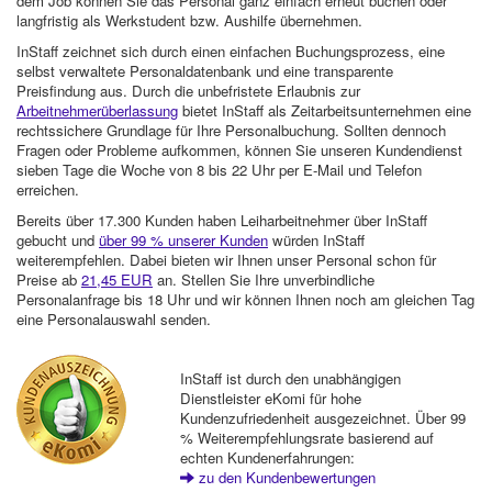
dem Job können Sie das Personal ganz einfach erneut buchen oder
langfristig als Werkstudent bzw. Aushilfe übernehmen.
InStaff zeichnet sich durch einen einfachen Buchungsprozess, eine
selbst verwaltete Personaldatenbank und eine transparente
Preisfindung aus. Durch die unbefristete Erlaubnis zur
Arbeitnehmerüberlassung
bietet InStaff als Zeitarbeitsunternehmen eine
rechtssichere Grundlage für Ihre Personalbuchung. Sollten dennoch
Fragen oder Probleme aufkommen, können Sie unseren Kundendienst
sieben Tage die Woche von 8 bis 22 Uhr per E-Mail und Telefon
erreichen.
Bereits über 17.300 Kunden haben Leiharbeitnehmer über InStaff
gebucht und
über 99 % unserer Kunden
würden InStaff
weiterempfehlen. Dabei bieten wir Ihnen unser Personal schon für
Preise ab
21,45 EUR
an. Stellen Sie Ihre unverbindliche
Personalanfrage bis 18 Uhr und wir können Ihnen noch am gleichen Tag
eine Personalauswahl senden.
InStaff ist durch den unabhängigen
Dienstleister eKomi für hohe
Kundenzufriedenheit ausgezeichnet. Über 99
% Weiterempfehlungsrate basierend auf
echten Kundenerfahrungen:
zu den Kundenbewertungen