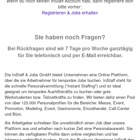
Wenn du noch keinen InStaff Account hast, dann registriere dich
bitte vorher:
Registrieren & Jobs erhalten
Sie haben noch Fragen?
Bei Rückfragen sind wir 7 Tage pro Woche ganztägig
für Sie telefonisch und per E-Mail erreichbar.
Die InStaff & Jobs GmbH bietet Unternehmen eine Online Plattform,
über die sie Arbeitnehmer für temporäre Jobs buchen. InStaff steht für
die schnelle Personalvermittlung ("Instant Staffing") und ist ideal
geeignet um temporäre Aushilfskräfte zu buchen oder gute
Werkstudenten bzw. Teilzeitkräfte zu finden. Wir bieten dafür einen Pool
von über 123.000 Personalprofilen für die Bereiche: Messe, Event,
Promotion, Modeling, Event, Gastronomie, Einzelhandel, Call-Center
und Büro.
Als Arbeitgeber schreiben Sie unverbindlich einen Job über unsere
Plattform aus und erhalten nach kurzer Zeit eine Personalauswahl. Sie
können die verfügbaren Profile dann online vergleichen und bei
Interesse verbindlich buchen. Nach der Buchung übernimmt InStaff den