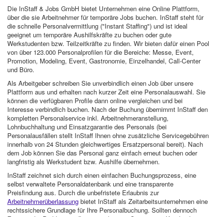
Die InStaff & Jobs GmbH bietet Unternehmen eine Online Plattform,
über die sie Arbeitnehmer für temporäre Jobs buchen. InStaff steht für
die schnelle Personalvermittlung ("Instant Staffing") und ist ideal
geeignet um temporäre Aushilfskräfte zu buchen oder gute
Werkstudenten bzw. Teilzeitkräfte zu finden. Wir bieten dafür einen Pool
von über 123.000 Personalprofilen für die Bereiche: Messe, Event,
Promotion, Modeling, Event, Gastronomie, Einzelhandel, Call-Center
und Büro.
Als Arbeitgeber schreiben Sie unverbindlich einen Job über unsere
Plattform aus und erhalten nach kurzer Zeit eine Personalauswahl. Sie
können die verfügbaren Profile dann online vergleichen und bei
Interesse verbindlich buchen. Nach der Buchung übernimmt InStaff den
kompletten Personalservice inkl. Arbeitnehmeranstellung,
Lohnbuchhaltung und Einsatzgarantie des Personals (bei
Personalausfällen stellt InStaff Ihnen ohne zusätzliche Servicegebühren
innerhalb von 24 Stunden gleichwertiges Ersatzpersonal bereit). Nach
dem Job können Sie das Personal ganz einfach erneut buchen oder
langfristig als Werkstudent bzw. Aushilfe übernehmen.
InStaff zeichnet sich durch einen einfachen Buchungsprozess, eine
selbst verwaltete Personaldatenbank und eine transparente
Preisfindung aus. Durch die unbefristete Erlaubnis zur
Arbeitnehmerüberlassung
bietet InStaff als Zeitarbeitsunternehmen eine
rechtssichere Grundlage für Ihre Personalbuchung. Sollten dennoch