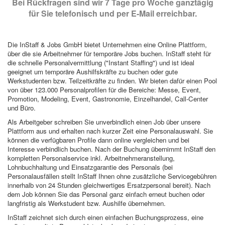
Bei Rückfragen sind wir 7 Tage pro Woche ganztägig
für Sie telefonisch und per E-Mail erreichbar.
Die InStaff & Jobs GmbH bietet Unternehmen eine Online Plattform,
über die sie Arbeitnehmer für temporäre Jobs buchen. InStaff steht für
die schnelle Personalvermittlung ("Instant Staffing") und ist ideal
geeignet um temporäre Aushilfskräfte zu buchen oder gute
Werkstudenten bzw. Teilzeitkräfte zu finden. Wir bieten dafür einen Pool
von über 123.000 Personalprofilen für die Bereiche: Messe, Event,
Promotion, Modeling, Event, Gastronomie, Einzelhandel, Call-Center
und Büro.
Als Arbeitgeber schreiben Sie unverbindlich einen Job über unsere
Plattform aus und erhalten nach kurzer Zeit eine Personalauswahl. Sie
können die verfügbaren Profile dann online vergleichen und bei
Interesse verbindlich buchen. Nach der Buchung übernimmt InStaff den
kompletten Personalservice inkl. Arbeitnehmeranstellung,
Lohnbuchhaltung und Einsatzgarantie des Personals (bei
Personalausfällen stellt InStaff Ihnen ohne zusätzliche Servicegebühren
innerhalb von 24 Stunden gleichwertiges Ersatzpersonal bereit). Nach
dem Job können Sie das Personal ganz einfach erneut buchen oder
langfristig als Werkstudent bzw. Aushilfe übernehmen.
InStaff zeichnet sich durch einen einfachen Buchungsprozess, eine