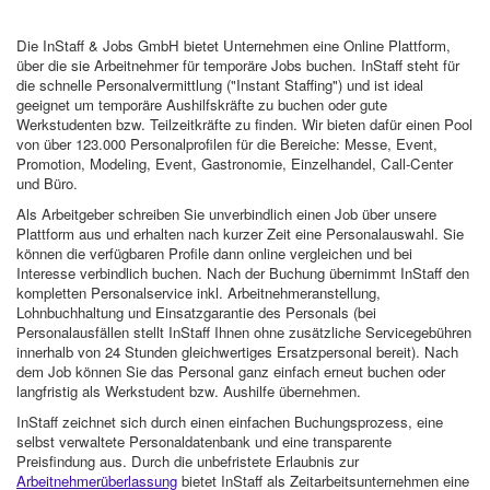
Die InStaff & Jobs GmbH bietet Unternehmen eine Online Plattform,
über die sie Arbeitnehmer für temporäre Jobs buchen. InStaff steht für
die schnelle Personalvermittlung ("Instant Staffing") und ist ideal
geeignet um temporäre Aushilfskräfte zu buchen oder gute
Werkstudenten bzw. Teilzeitkräfte zu finden. Wir bieten dafür einen Pool
von über 123.000 Personalprofilen für die Bereiche: Messe, Event,
Promotion, Modeling, Event, Gastronomie, Einzelhandel, Call-Center
und Büro.
Als Arbeitgeber schreiben Sie unverbindlich einen Job über unsere
Plattform aus und erhalten nach kurzer Zeit eine Personalauswahl. Sie
können die verfügbaren Profile dann online vergleichen und bei
Interesse verbindlich buchen. Nach der Buchung übernimmt InStaff den
kompletten Personalservice inkl. Arbeitnehmeranstellung,
Lohnbuchhaltung und Einsatzgarantie des Personals (bei
Personalausfällen stellt InStaff Ihnen ohne zusätzliche Servicegebühren
innerhalb von 24 Stunden gleichwertiges Ersatzpersonal bereit). Nach
dem Job können Sie das Personal ganz einfach erneut buchen oder
langfristig als Werkstudent bzw. Aushilfe übernehmen.
InStaff zeichnet sich durch einen einfachen Buchungsprozess, eine
selbst verwaltete Personaldatenbank und eine transparente
Preisfindung aus. Durch die unbefristete Erlaubnis zur
Arbeitnehmerüberlassung
bietet InStaff als Zeitarbeitsunternehmen eine