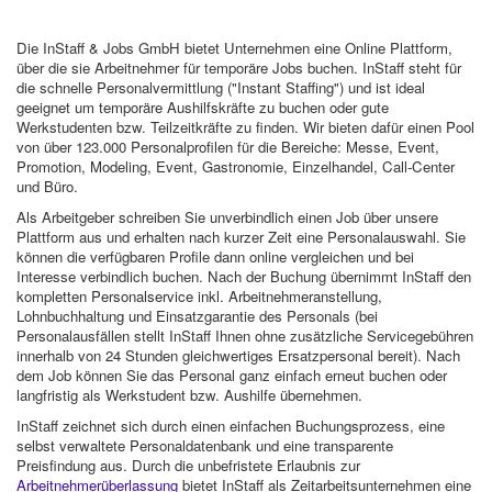
Die InStaff & Jobs GmbH bietet Unternehmen eine Online Plattform,
über die sie Arbeitnehmer für temporäre Jobs buchen. InStaff steht für
die schnelle Personalvermittlung ("Instant Staffing") und ist ideal
geeignet um temporäre Aushilfskräfte zu buchen oder gute
Werkstudenten bzw. Teilzeitkräfte zu finden. Wir bieten dafür einen Pool
von über 123.000 Personalprofilen für die Bereiche: Messe, Event,
Promotion, Modeling, Event, Gastronomie, Einzelhandel, Call-Center
und Büro.
Als Arbeitgeber schreiben Sie unverbindlich einen Job über unsere
Plattform aus und erhalten nach kurzer Zeit eine Personalauswahl. Sie
können die verfügbaren Profile dann online vergleichen und bei
Interesse verbindlich buchen. Nach der Buchung übernimmt InStaff den
kompletten Personalservice inkl. Arbeitnehmeranstellung,
Lohnbuchhaltung und Einsatzgarantie des Personals (bei
Personalausfällen stellt InStaff Ihnen ohne zusätzliche Servicegebühren
innerhalb von 24 Stunden gleichwertiges Ersatzpersonal bereit). Nach
dem Job können Sie das Personal ganz einfach erneut buchen oder
langfristig als Werkstudent bzw. Aushilfe übernehmen.
InStaff zeichnet sich durch einen einfachen Buchungsprozess, eine
selbst verwaltete Personaldatenbank und eine transparente
Preisfindung aus. Durch die unbefristete Erlaubnis zur
Arbeitnehmerüberlassung
bietet InStaff als Zeitarbeitsunternehmen eine