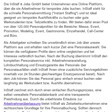
Die InStaff & Jobs GmbH bietet Unternehmen eine Online Plattform,
über die sie Arbeitnehmer für temporäre Jobs buchen. InStaff steht für
die schnelle Personalvermittlung ("Instant Staffing") und ist ideal
geeignet um temporäre Aushilfskräfte zu buchen oder gute
Werkstudenten bzw. Teilzeitkräfte zu finden. Wir bieten dafür einen Pool
von über 123.000 Personalprofilen für die Bereiche: Messe, Event,
Promotion, Modeling, Event, Gastronomie, Einzelhandel, Call-Center
und Büro.
Als Arbeitgeber schreiben Sie unverbindlich einen Job über unsere
Plattform aus und erhalten nach kurzer Zeit eine Personalauswahl. Sie
können die verfügbaren Profile dann online vergleichen und bei
Interesse verbindlich buchen. Nach der Buchung übernimmt InStaff den
kompletten Personalservice inkl. Arbeitnehmeranstellung,
Lohnbuchhaltung und Einsatzgarantie des Personals (bei
Personalausfällen stellt InStaff Ihnen ohne zusätzliche Servicegebühren
innerhalb von 24 Stunden gleichwertiges Ersatzpersonal bereit). Nach
dem Job können Sie das Personal ganz einfach erneut buchen oder
langfristig als Werkstudent bzw. Aushilfe übernehmen.
InStaff zeichnet sich durch einen einfachen Buchungsprozess, eine
selbst verwaltete Personaldatenbank und eine transparente
Preisfindung aus. Durch die unbefristete Erlaubnis zur
Arbeitnehmerüberlassung
bietet InStaff als Zeitarbeitsunternehmen eine
rechtssichere Grundlage für Ihre Personalbuchung. Sollten dennoch