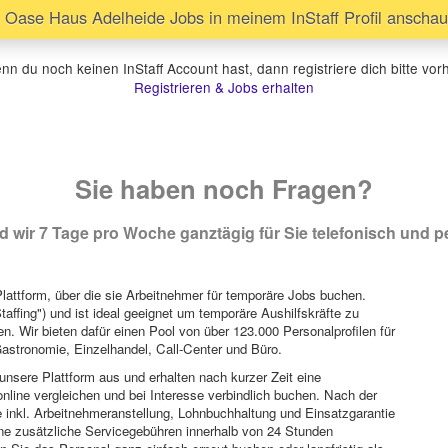
Oase Haus Adelheide Jobs in meinem InStaff Profil anscha
n du noch keinen InStaff Account hast, dann registriere dich bitte vor
Registrieren & Jobs erhalten
Sie haben noch Fragen?
 wir 7 Tage pro Woche ganztägig für Sie telefonisch und pe
attform, über die sie Arbeitnehmer für temporäre Jobs buchen.
Staffing") und ist ideal geeignet um temporäre Aushilfskräfte zu
n. Wir bieten dafür einen Pool von über 123.000 Personalprofilen für
astronomie, Einzelhandel, Call-Center und Büro.
unsere Plattform aus und erhalten nach kurzer Zeit eine
nline vergleichen und bei Interesse verbindlich buchen. Nach der
 inkl. Arbeitnehmeranstellung, Lohnbuchhaltung und Einsatzgarantie
ohne zusätzliche Servicegebühren innerhalb von 24 Stunden