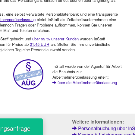
 Sie das Personal ganz einfach erneut buchen oder langfristig als
ss, eine selbst verwaltete Personaldatenbank und eine transparente
itnehmerüberlassung
bietet InStaff als Zeitarbeitsunternehmen eine
en dennoch Fragen oder Probleme aufkommen, können Sie unseren
-Mail und Telefon erreichen.
nStaff gebucht und
über 99 % unserer Kunden
würden InStaff
hon für Preise ab
21,45 EUR
an. Stellen Sie Ihre unverbindliche
gleichen Tag eine Personalauswahl senden.
InStaff wurde von der Agentur für Arbeit
die Erlaubnis zur
Arbeitnehmerüberlassung erteilt:
über die Arbeitnehmerüberlassung
Weitere Informationen:
ungsanfrage
Personalbuchung über InSt
Kosten & Leistungen von I