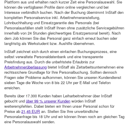
Plattform aus und erhalten nach kurzer Zeit eine Personalauswahl. Sie
können die verfügbaren Profile dann online vergleichen und bei
Interesse verbindlich buchen. Nach der Buchung übernimmt InStaff den
kompletten Personalservice inkl. Arbeitnehmeranstellung,
Lohnbuchhaltung und Einsatzgarantie des Personals (bei
Personalausfällen stellt InStaff Ihnen ohne zusätzliche Servicegebühren
innerhalb von 24 Stunden gleichwertiges Ersatzpersonal bereit). Nach
dem Job können Sie das Personal ganz einfach erneut buchen oder
langfristig als Werkstudent bzw. Aushilfe übernehmen.
InStaff zeichnet sich durch einen einfachen Buchungsprozess, eine
selbst verwaltete Personaldatenbank und eine transparente
Preisfindung aus. Durch die unbefristete Erlaubnis zur
Arbeitnehmerüberlassung
bietet InStaff als Zeitarbeitsunternehmen eine
rechtssichere Grundlage für Ihre Personalbuchung. Sollten dennoch
Fragen oder Probleme aufkommen, können Sie unseren Kundendienst
sieben Tage die Woche von 8 bis 22 Uhr per E-Mail und Telefon
erreichen.
Bereits über 17.300 Kunden haben Leiharbeitnehmer über InStaff
gebucht und
über 99 % unserer Kunden
würden InStaff
weiterempfehlen. Dabei bieten wir Ihnen unser Personal schon für
Preise ab
21,45 EUR
an. Stellen Sie Ihre unverbindliche
Personalanfrage bis 18 Uhr und wir können Ihnen noch am gleichen Tag
eine Personalauswahl senden.