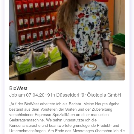
BioWest
Job am 07.04.2019 in Düsseldorf für Ökotopia GmbH
„Auf der BioWest arbeitete ich als Barista. Meine Hauptaufgabe
bestand aus dem Vorstellen der Sorten und der Zubereitung
verschiedener Espresso-Spezialitäten an einer manuellen
Siebträgermaschine. Weiterhin unterstützte ich die
Kundenansprache und beantwortete grundlegende Produkt- und
Unternehmensfragen. Am Ende des Messetages übernahm ich die