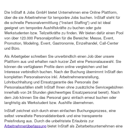
Die InStaff & Jobs GmbH bietet Unternehmen eine Online Plattform,
über die sie Arbeitnehmer für temporäre Jobs buchen. InStaff steht für
die schnelle Personalvermittlung ("Instant Staffing") und ist ideal
geeignet um temporäre Aushilfskräfte zu buchen oder gute
Werkstudenten bzw. Teilzeitkräfte zu finden. Wir bieten dafür einen Pool
von über 123.000 Personalprofilen für die Bereiche: Messe, Event,
Promotion, Modeling, Event, Gastronomie, Einzelhandel, Call-Center
und Büro.
Als Arbeitgeber schreiben Sie unverbindlich einen Job über unsere
Plattform aus und erhalten nach kurzer Zeit eine Personalauswahl. Sie
können die verfügbaren Profile dann online vergleichen und bei
Interesse verbindlich buchen. Nach der Buchung übernimmt InStaff den
kompletten Personalservice inkl. Arbeitnehmeranstellung,
Lohnbuchhaltung und Einsatzgarantie des Personals (bei
Personalausfällen stellt InStaff Ihnen ohne zusätzliche Servicegebühren
innerhalb von 24 Stunden gleichwertiges Ersatzpersonal bereit). Nach
dem Job können Sie das Personal ganz einfach erneut buchen oder
langfristig als Werkstudent bzw. Aushilfe übernehmen.
InStaff zeichnet sich durch einen einfachen Buchungsprozess, eine
selbst verwaltete Personaldatenbank und eine transparente
Preisfindung aus. Durch die unbefristete Erlaubnis zur
Arbeitnehmerüberlassung
bietet InStaff als Zeitarbeitsunternehmen eine