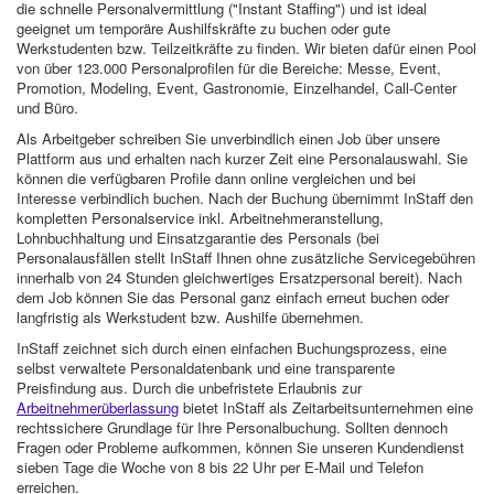
die schnelle Personalvermittlung ("Instant Staffing") und ist ideal
geeignet um temporäre Aushilfskräfte zu buchen oder gute
Werkstudenten bzw. Teilzeitkräfte zu finden. Wir bieten dafür einen Pool
von über 123.000 Personalprofilen für die Bereiche: Messe, Event,
Promotion, Modeling, Event, Gastronomie, Einzelhandel, Call-Center
und Büro.
Als Arbeitgeber schreiben Sie unverbindlich einen Job über unsere
Plattform aus und erhalten nach kurzer Zeit eine Personalauswahl. Sie
können die verfügbaren Profile dann online vergleichen und bei
Interesse verbindlich buchen. Nach der Buchung übernimmt InStaff den
kompletten Personalservice inkl. Arbeitnehmeranstellung,
Lohnbuchhaltung und Einsatzgarantie des Personals (bei
Personalausfällen stellt InStaff Ihnen ohne zusätzliche Servicegebühren
innerhalb von 24 Stunden gleichwertiges Ersatzpersonal bereit). Nach
dem Job können Sie das Personal ganz einfach erneut buchen oder
langfristig als Werkstudent bzw. Aushilfe übernehmen.
InStaff zeichnet sich durch einen einfachen Buchungsprozess, eine
selbst verwaltete Personaldatenbank und eine transparente
Preisfindung aus. Durch die unbefristete Erlaubnis zur
Arbeitnehmerüberlassung
bietet InStaff als Zeitarbeitsunternehmen eine
rechtssichere Grundlage für Ihre Personalbuchung. Sollten dennoch
Fragen oder Probleme aufkommen, können Sie unseren Kundendienst
sieben Tage die Woche von 8 bis 22 Uhr per E-Mail und Telefon
erreichen.