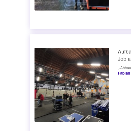
Aufba
Job a
„-Abbau
Fabian