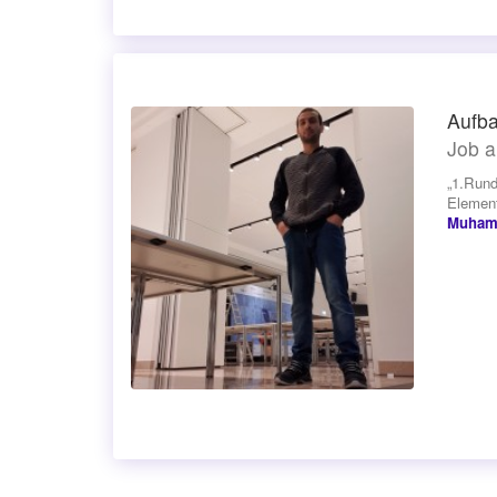
Aufba
Job a
„1.Rund
Element
Muha