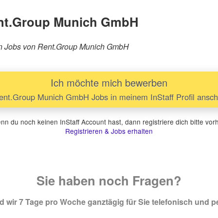
ent.Group Munich GmbH
ären Jobs von Rent.Group Munich GmbH
Ich möchte mich bewerben
nt.Group Munich GmbH Jobs in meinem InStaff Profil ansc
n du noch keinen InStaff Account hast, dann registriere dich bitte vor
Registrieren & Jobs erhalten
Sie haben noch Fragen?
 wir 7 Tage pro Woche ganztägig für Sie telefonisch und pe