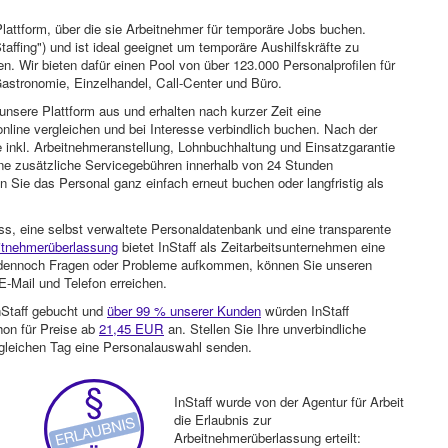
attform, über die sie Arbeitnehmer für temporäre Jobs buchen.
Staffing") und ist ideal geeignet um temporäre Aushilfskräfte zu
n. Wir bieten dafür einen Pool von über 123.000 Personalprofilen für
astronomie, Einzelhandel, Call-Center und Büro.
unsere Plattform aus und erhalten nach kurzer Zeit eine
nline vergleichen und bei Interesse verbindlich buchen. Nach der
 inkl. Arbeitnehmeranstellung, Lohnbuchhaltung und Einsatzgarantie
ohne zusätzliche Servicegebühren innerhalb von 24 Stunden
 Sie das Personal ganz einfach erneut buchen oder langfristig als
ss, eine selbst verwaltete Personaldatenbank und eine transparente
itnehmerüberlassung
bietet InStaff als Zeitarbeitsunternehmen eine
en dennoch Fragen oder Probleme aufkommen, können Sie unseren
-Mail und Telefon erreichen.
nStaff gebucht und
über 99 % unserer Kunden
würden InStaff
hon für Preise ab
21,45 EUR
an. Stellen Sie Ihre unverbindliche
gleichen Tag eine Personalauswahl senden.
InStaff wurde von der Agentur für Arbeit
die Erlaubnis zur
Arbeitnehmerüberlassung erteilt: