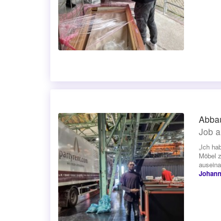
Abbau
Job a
„Ich ha
Möbel z
auseina
Johann