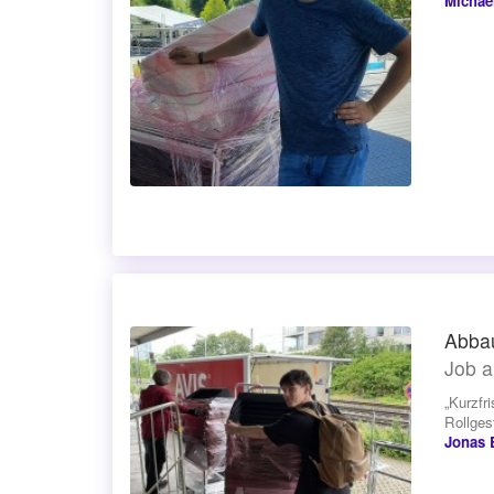
Michae
Abbau
Job a
„Kurzfr
Rollgest
Jonas 