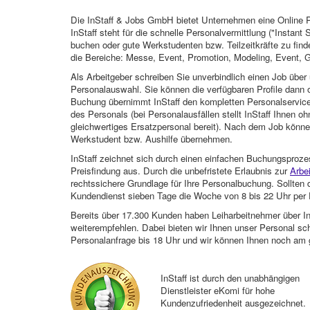
Die InStaff & Jobs GmbH bietet Unternehmen eine Online Pl
InStaff steht für die schnelle Personalvermittlung ("Instant 
buchen oder gute Werkstudenten bzw. Teilzeitkräfte zu finde
die Bereiche: Messe, Event, Promotion, Modeling, Event, G
Als Arbeitgeber schreiben Sie unverbindlich einen Job über 
Personalauswahl. Sie können die verfügbaren Profile dann o
Buchung übernimmt InStaff den kompletten Personalservice
des Personals (bei Personalausfällen stellt InStaff Ihnen 
gleichwertiges Ersatzpersonal bereit). Nach dem Job können
Werkstudent bzw. Aushilfe übernehmen.
InStaff zeichnet sich durch einen einfachen Buchungsproze
Preisfindung aus. Durch die unbefristete Erlaubnis zur
Arbe
rechtssichere Grundlage für Ihre Personalbuchung. Sollt
Kundendienst sieben Tage die Woche von 8 bis 22 Uhr per E
Bereits über 17.300 Kunden haben Leiharbeitnehmer über I
weiterempfehlen. Dabei bieten wir Ihnen unser Personal sc
Personalanfrage bis 18 Uhr und wir können Ihnen noch am 
InStaff ist durch den unabhängigen
Dienstleister eKomi für hohe
Kundenzufriedenheit ausgezeichnet.