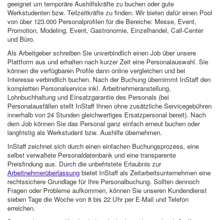
geeignet um temporäre Aushilfskräfte zu buchen oder gute
Werkstudenten bzw. Teilzeitkräfte zu finden. Wir bieten dafür einen Pool
von über 123.000 Personalprofilen für die Bereiche: Messe, Event,
Promotion, Modeling, Event, Gastronomie, Einzelhandel, Call-Center
und Büro.
Als Arbeitgeber schreiben Sie unverbindlich einen Job über unsere
Plattform aus und erhalten nach kurzer Zeit eine Personalauswahl. Sie
können die verfügbaren Profile dann online vergleichen und bei
Interesse verbindlich buchen. Nach der Buchung übernimmt InStaff den
kompletten Personalservice inkl. Arbeitnehmeranstellung,
Lohnbuchhaltung und Einsatzgarantie des Personals (bei
Personalausfällen stellt InStaff Ihnen ohne zusätzliche Servicegebühren
innerhalb von 24 Stunden gleichwertiges Ersatzpersonal bereit). Nach
dem Job können Sie das Personal ganz einfach erneut buchen oder
langfristig als Werkstudent bzw. Aushilfe übernehmen.
InStaff zeichnet sich durch einen einfachen Buchungsprozess, eine
selbst verwaltete Personaldatenbank und eine transparente
Preisfindung aus. Durch die unbefristete Erlaubnis zur
Arbeitnehmerüberlassung
bietet InStaff als Zeitarbeitsunternehmen eine
rechtssichere Grundlage für Ihre Personalbuchung. Sollten dennoch
Fragen oder Probleme aufkommen, können Sie unseren Kundendienst
sieben Tage die Woche von 8 bis 22 Uhr per E-Mail und Telefon
erreichen.