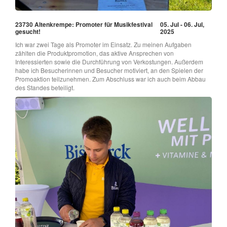
23730 Altenkrempe: Promoter für Musikfestival
05. Jul - 06. Jul,
gesucht!
2025
Ich war zwei Tage als Promoter im Einsatz. Zu meinen Aufgaben
zählten die Produktpromotion, das aktive Ansprechen von
Interessierten sowie die Durchführung von Verkostungen. Außerdem
habe ich Besucherinnen und Besucher motiviert, an den Spielen der
Promoaktion teilzunehmen. Zum Abschluss war ich auch beim Abbau
des Standes beteiligt.