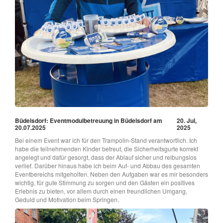
Büdelsdorf: Eventmodulbetreuung in Büdelsdorf am
20. Jul,
20.07.2025
2025
Bei einem Event war ich für den Trampolin-Stand verantwortlich. Ich
habe die teilnehmenden Kinder betreut, die Sicherheitsgurte korrekt
angelegt und dafür gesorgt, dass der Ablauf sicher und reibungslos
verlief. Darüber hinaus habe ich beim Auf- und Abbau des gesamten
Eventbereichs mitgeholfen. Neben den Aufgaben war es mir besonders
wichtig, für gute Stimmung zu sorgen und den Gästen ein positives
Erlebnis zu bieten, vor allem durch einen freundlichen Umgang,
Geduld und Motivation beim Springen.