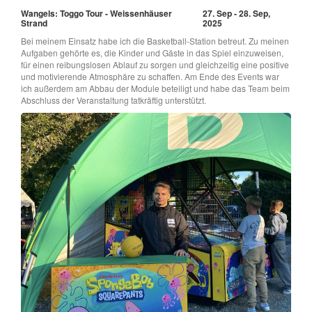
Wangels: Toggo Tour - Weissenhäuser
27. Sep - 28. Sep,
Strand
2025
Bei meinem Einsatz habe ich die Basketball-Station betreut. Zu meinen
Aufgaben gehörte es, die Kinder und Gäste in das Spiel einzuweisen,
für einen reibungslosen Ablauf zu sorgen und gleichzeitig eine positive
und motivierende Atmosphäre zu schaffen. Am Ende des Events war
ich außerdem am Abbau der Module beteiligt und habe das Team beim
Abschluss der Veranstaltung tatkräftig unterstützt.