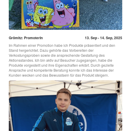
Grömitz: PromoterIn
13. Sep - 14. Sep, 2025
Im Rahmen einer Promotion habe ich Produkte präsentiert und den
Stand hergerichtet. Dazu gehörte das Vorbereiten der
Verkostungsproben sowie die ansprechende Gestaltung des
Aktionsstandes. Ich bin aktiv auf Besucher zugegangen, habe die
Produkte vorgestellt und ihre Eigenschaften erklärt. Durch gezielte
Ansprache und kompetente Beratung konnte ich das Interesse der
Kunden wecken und das Bewusstsein für das Produkt steigern.