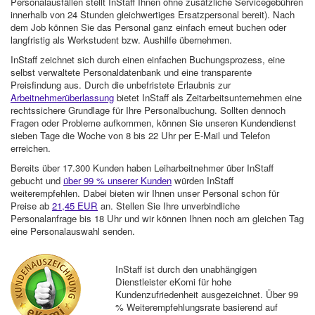
Personalausfällen stellt InStaff Ihnen ohne zusätzliche Servicegebühren
innerhalb von 24 Stunden gleichwertiges Ersatzpersonal bereit). Nach
dem Job können Sie das Personal ganz einfach erneut buchen oder
langfristig als Werkstudent bzw. Aushilfe übernehmen.
InStaff zeichnet sich durch einen einfachen Buchungsprozess, eine
selbst verwaltete Personaldatenbank und eine transparente
Preisfindung aus. Durch die unbefristete Erlaubnis zur
Arbeitnehmerüberlassung
bietet InStaff als Zeitarbeitsunternehmen eine
rechtssichere Grundlage für Ihre Personalbuchung. Sollten dennoch
Fragen oder Probleme aufkommen, können Sie unseren Kundendienst
sieben Tage die Woche von 8 bis 22 Uhr per E-Mail und Telefon
erreichen.
Bereits über 17.300 Kunden haben Leiharbeitnehmer über InStaff
gebucht und
über 99 % unserer Kunden
würden InStaff
weiterempfehlen. Dabei bieten wir Ihnen unser Personal schon für
Preise ab
21,45 EUR
an. Stellen Sie Ihre unverbindliche
Personalanfrage bis 18 Uhr und wir können Ihnen noch am gleichen Tag
eine Personalauswahl senden.
InStaff ist durch den unabhängigen
Dienstleister eKomi für hohe
Kundenzufriedenheit ausgezeichnet. Über 99
% Weiterempfehlungsrate basierend auf