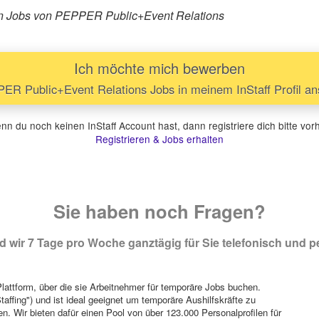
ären Jobs von PEPPER Public+Event Relations
Ich möchte mich bewerben
R Public+Event Relations Jobs in meinem InStaff Profil a
n du noch keinen InStaff Account hast, dann registriere dich bitte vor
Registrieren & Jobs erhalten
Sie haben noch Fragen?
 wir 7 Tage pro Woche ganztägig für Sie telefonisch und pe
attform, über die sie Arbeitnehmer für temporäre Jobs buchen.
Staffing") und ist ideal geeignet um temporäre Aushilfskräfte zu
n. Wir bieten dafür einen Pool von über 123.000 Personalprofilen für