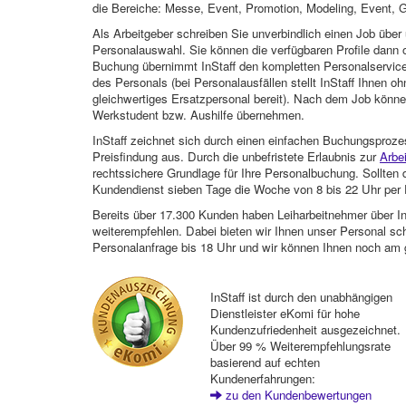
die Bereiche: Messe, Event, Promotion, Modeling, Event, G
Als Arbeitgeber schreiben Sie unverbindlich einen Job über 
Personalauswahl. Sie können die verfügbaren Profile dann o
Buchung übernimmt InStaff den kompletten Personalservice
des Personals (bei Personalausfällen stellt InStaff Ihnen 
gleichwertiges Ersatzpersonal bereit). Nach dem Job können
Werkstudent bzw. Aushilfe übernehmen.
InStaff zeichnet sich durch einen einfachen Buchungsproze
Preisfindung aus. Durch die unbefristete Erlaubnis zur
Arbe
rechtssichere Grundlage für Ihre Personalbuchung. Sollt
Kundendienst sieben Tage die Woche von 8 bis 22 Uhr per E
Bereits über 17.300 Kunden haben Leiharbeitnehmer über I
weiterempfehlen. Dabei bieten wir Ihnen unser Personal sc
Personalanfrage bis 18 Uhr und wir können Ihnen noch am 
InStaff ist durch den unabhängigen
Dienstleister eKomi für hohe
Kundenzufriedenheit ausgezeichnet.
Über 99 % Weiterempfehlungsrate
basierend auf echten
Kundenerfahrungen:
zu den Kundenbewertungen