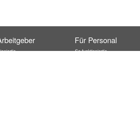
Arbeitgeber
Für Personal
ioniert's
So funktioniert's
gsanfrage
Registrierung
icherheit durch AÜG
Anstellungsverhältnis
& Leistungen
Gehälter-Übersicht
eferenzen
Erfahrungsberichte
 Personal
Hostess Jobs
on Personal
Promotion Jobs
 Personal
Service / Kellner Jobs
ersonal
Eventhelfer Jobs
andels Personal
Verkäufer / Kassierer Jobs
ersonal
Lagerhelfer / Kommissionierer J
rschung Personal
Marktforschung Jobs