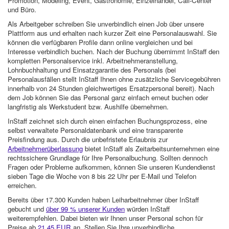
Promotion, Modeling, Event, Gastronomie, Einzelhandel, Call-Center
und Büro.
Als Arbeitgeber schreiben Sie unverbindlich einen Job über unsere
Plattform aus und erhalten nach kurzer Zeit eine Personalauswahl. Sie
können die verfügbaren Profile dann online vergleichen und bei
Interesse verbindlich buchen. Nach der Buchung übernimmt InStaff den
kompletten Personalservice inkl. Arbeitnehmeranstellung,
Lohnbuchhaltung und Einsatzgarantie des Personals (bei
Personalausfällen stellt InStaff Ihnen ohne zusätzliche Servicegebühren
innerhalb von 24 Stunden gleichwertiges Ersatzpersonal bereit). Nach
dem Job können Sie das Personal ganz einfach erneut buchen oder
langfristig als Werkstudent bzw. Aushilfe übernehmen.
InStaff zeichnet sich durch einen einfachen Buchungsprozess, eine
selbst verwaltete Personaldatenbank und eine transparente
Preisfindung aus. Durch die unbefristete Erlaubnis zur
Arbeitnehmerüberlassung
bietet InStaff als Zeitarbeitsunternehmen eine
rechtssichere Grundlage für Ihre Personalbuchung. Sollten dennoch
Fragen oder Probleme aufkommen, können Sie unseren Kundendienst
sieben Tage die Woche von 8 bis 22 Uhr per E-Mail und Telefon
erreichen.
Bereits über 17.300 Kunden haben Leiharbeitnehmer über InStaff
gebucht und
über 99 % unserer Kunden
würden InStaff
weiterempfehlen. Dabei bieten wir Ihnen unser Personal schon für
Preise ab
21,45 EUR
an. Stellen Sie Ihre unverbindliche