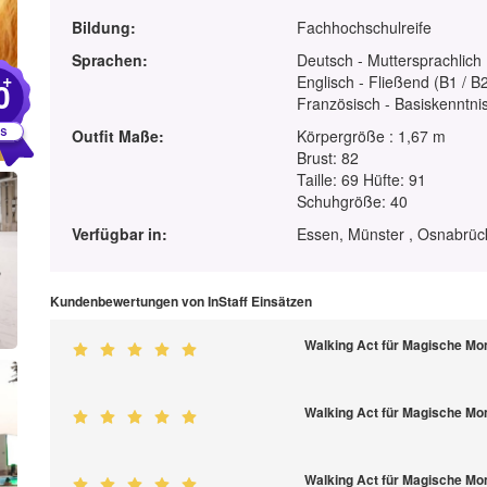
Bildung:
Fachhochschulreife
Sprachen:
Deutsch - Muttersprachlich
+
Englisch - Fließend (B1 / B
0
Französisch - Basiskenntnis
Outfit Maße:
Körpergröße : 1,67 m
Brust: 82
Taille: 69 Hüfte: 91
Schuhgröße: 40
Verfügbar in:
Essen, Münster , Osnabrüc
Kundenbewertungen von InStaff Einsätzen
Walking Act für Magische M
Walking Act für Magische M
Walking Act für Magische M