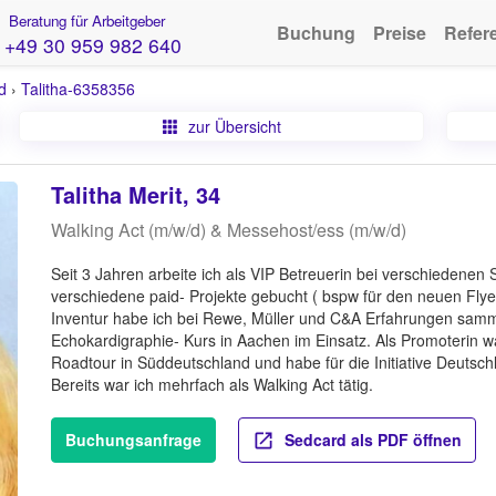
Beratung für Arbeitgeber
Buchung
Preise
Refer
+49 30 959 982 640
d
›
Talitha-6358356
zur Übersicht
Talitha Merit, 34
Walking Act (m/w/d) & Messehost/ess (m/w/d)
Seit 3 Jahren arbeite ich als VIP Betreuerin bei verschiedenen 
verschiedene paid- Projekte gebucht ( bspw für den neuen Flye
Inventur habe ich bei Rewe, Müller und C&A Erfahrungen samme
Echokardigraphie- Kurs in Aachen im Einsatz. Als Promoterin 
Roadtour in Süddeutschland und habe für die Initiative Deutschl
Bereits war ich mehrfach als Walking Act tätig.
Buchungsanfrage
Sedcard als PDF öffnen