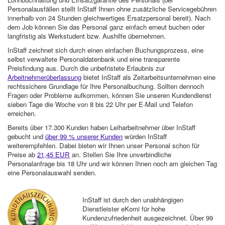
Personalausfällen stellt InStaff Ihnen ohne zusätzliche Servicegebühren
innerhalb von 24 Stunden gleichwertiges Ersatzpersonal bereit). Nach
dem Job können Sie das Personal ganz einfach erneut buchen oder
langfristig als Werkstudent bzw. Aushilfe übernehmen.
InStaff zeichnet sich durch einen einfachen Buchungsprozess, eine
selbst verwaltete Personaldatenbank und eine transparente
Preisfindung aus. Durch die unbefristete Erlaubnis zur
Arbeitnehmerüberlassung
bietet InStaff als Zeitarbeitsunternehmen eine
rechtssichere Grundlage für Ihre Personalbuchung. Sollten dennoch
Fragen oder Probleme aufkommen, können Sie unseren Kundendienst
sieben Tage die Woche von 8 bis 22 Uhr per E-Mail und Telefon
erreichen.
Bereits über 17.300 Kunden haben Leiharbeitnehmer über InStaff
gebucht und
über 99 % unserer Kunden
würden InStaff
weiterempfehlen. Dabei bieten wir Ihnen unser Personal schon für
Preise ab
21,45 EUR
an. Stellen Sie Ihre unverbindliche
Personalanfrage bis 18 Uhr und wir können Ihnen noch am gleichen Tag
eine Personalauswahl senden.
InStaff ist durch den unabhängigen
Dienstleister eKomi für hohe
Kundenzufriedenheit ausgezeichnet. Über 99