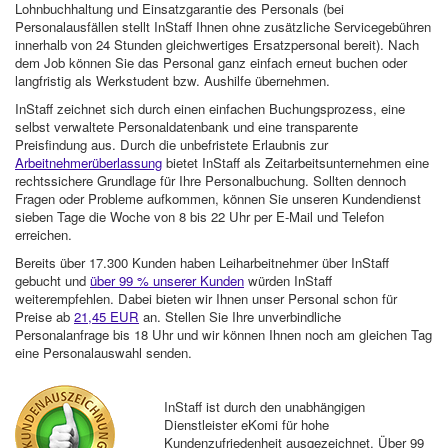
Lohnbuchhaltung und Einsatzgarantie des Personals (bei
Personalausfällen stellt InStaff Ihnen ohne zusätzliche Servicegebühren
innerhalb von 24 Stunden gleichwertiges Ersatzpersonal bereit). Nach
dem Job können Sie das Personal ganz einfach erneut buchen oder
langfristig als Werkstudent bzw. Aushilfe übernehmen.
InStaff zeichnet sich durch einen einfachen Buchungsprozess, eine
selbst verwaltete Personaldatenbank und eine transparente
Preisfindung aus. Durch die unbefristete Erlaubnis zur
Arbeitnehmerüberlassung
bietet InStaff als Zeitarbeitsunternehmen eine
rechtssichere Grundlage für Ihre Personalbuchung. Sollten dennoch
Fragen oder Probleme aufkommen, können Sie unseren Kundendienst
sieben Tage die Woche von 8 bis 22 Uhr per E-Mail und Telefon
erreichen.
Bereits über 17.300 Kunden haben Leiharbeitnehmer über InStaff
gebucht und
über 99 % unserer Kunden
würden InStaff
weiterempfehlen. Dabei bieten wir Ihnen unser Personal schon für
Preise ab
21,45 EUR
an. Stellen Sie Ihre unverbindliche
Personalanfrage bis 18 Uhr und wir können Ihnen noch am gleichen Tag
eine Personalauswahl senden.
InStaff ist durch den unabhängigen
Dienstleister eKomi für hohe
Kundenzufriedenheit ausgezeichnet. Über 99