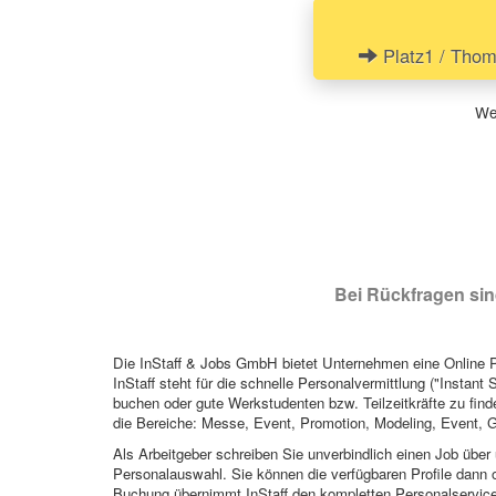
Platz1 / Thom
Wen
Bei Rückfragen sind
Die InStaff & Jobs GmbH bietet Unternehmen eine Online Pl
InStaff steht für die schnelle Personalvermittlung ("Instant 
buchen oder gute Werkstudenten bzw. Teilzeitkräfte zu finde
die Bereiche: Messe, Event, Promotion, Modeling, Event, G
Als Arbeitgeber schreiben Sie unverbindlich einen Job über 
Personalauswahl. Sie können die verfügbaren Profile dann o
Buchung übernimmt InStaff den kompletten Personalservice