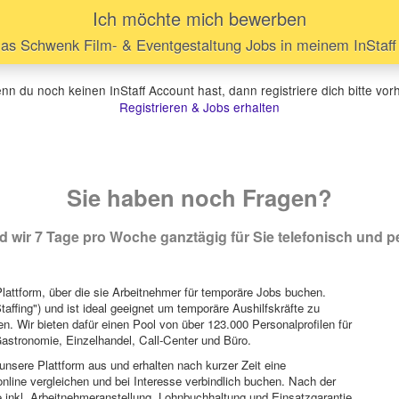
Ich möchte mich bewerben
as Schwenk Film- & Eventgestaltung Jobs in meinem InStaff 
n du noch keinen InStaff Account hast, dann registriere dich bitte vor
Registrieren & Jobs erhalten
Sie haben noch Fragen?
 wir 7 Tage pro Woche ganztägig für Sie telefonisch und pe
attform, über die sie Arbeitnehmer für temporäre Jobs buchen.
Staffing") und ist ideal geeignet um temporäre Aushilfskräfte zu
n. Wir bieten dafür einen Pool von über 123.000 Personalprofilen für
astronomie, Einzelhandel, Call-Center und Büro.
unsere Plattform aus und erhalten nach kurzer Zeit eine
nline vergleichen und bei Interesse verbindlich buchen. Nach der
 inkl. Arbeitnehmeranstellung, Lohnbuchhaltung und Einsatzgarantie