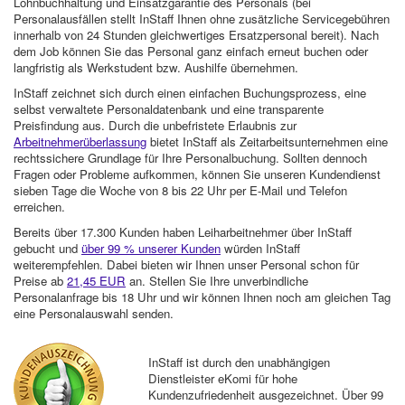
Lohnbuchhaltung und Einsatzgarantie des Personals (bei
Personalausfällen stellt InStaff Ihnen ohne zusätzliche Servicegebühren
innerhalb von 24 Stunden gleichwertiges Ersatzpersonal bereit). Nach
dem Job können Sie das Personal ganz einfach erneut buchen oder
langfristig als Werkstudent bzw. Aushilfe übernehmen.
InStaff zeichnet sich durch einen einfachen Buchungsprozess, eine
selbst verwaltete Personaldatenbank und eine transparente
Preisfindung aus. Durch die unbefristete Erlaubnis zur
Arbeitnehmerüberlassung
bietet InStaff als Zeitarbeitsunternehmen eine
rechtssichere Grundlage für Ihre Personalbuchung. Sollten dennoch
Fragen oder Probleme aufkommen, können Sie unseren Kundendienst
sieben Tage die Woche von 8 bis 22 Uhr per E-Mail und Telefon
erreichen.
Bereits über 17.300 Kunden haben Leiharbeitnehmer über InStaff
gebucht und
über 99 % unserer Kunden
würden InStaff
weiterempfehlen. Dabei bieten wir Ihnen unser Personal schon für
Preise ab
21,45 EUR
an. Stellen Sie Ihre unverbindliche
Personalanfrage bis 18 Uhr und wir können Ihnen noch am gleichen Tag
eine Personalauswahl senden.
InStaff ist durch den unabhängigen
Dienstleister eKomi für hohe
Kundenzufriedenheit ausgezeichnet. Über 99