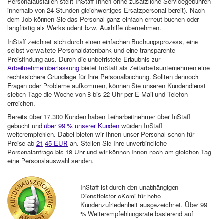
Personalausfällen stellt InStaff Ihnen ohne zusätzliche Servicegebühren
innerhalb von 24 Stunden gleichwertiges Ersatzpersonal bereit). Nach
dem Job können Sie das Personal ganz einfach erneut buchen oder
langfristig als Werkstudent bzw. Aushilfe übernehmen.
InStaff zeichnet sich durch einen einfachen Buchungsprozess, eine
selbst verwaltete Personaldatenbank und eine transparente
Preisfindung aus. Durch die unbefristete Erlaubnis zur
Arbeitnehmerüberlassung
bietet InStaff als Zeitarbeitsunternehmen eine
rechtssichere Grundlage für Ihre Personalbuchung. Sollten dennoch
Fragen oder Probleme aufkommen, können Sie unseren Kundendienst
sieben Tage die Woche von 8 bis 22 Uhr per E-Mail und Telefon
erreichen.
Bereits über 17.300 Kunden haben Leiharbeitnehmer über InStaff
gebucht und
über 99 % unserer Kunden
würden InStaff
weiterempfehlen. Dabei bieten wir Ihnen unser Personal schon für
Preise ab
21,45 EUR
an. Stellen Sie Ihre unverbindliche
Personalanfrage bis 18 Uhr und wir können Ihnen noch am gleichen Tag
eine Personalauswahl senden.
InStaff ist durch den unabhängigen
Dienstleister eKomi für hohe
Kundenzufriedenheit ausgezeichnet. Über 99
% Weiterempfehlungsrate basierend auf