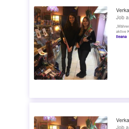
Verka
Job a
„Währen
aktive 
Ileana
Verka
Job a