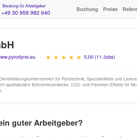
Beratung für Arbeitgeber
Buchung
Preise
Refer
+49 30 959 982 640
mbH
ww.pyrodyne.eu
5,00 (11 Jobs)
ienstleistungsunternehmen für Pyrotechnik, Spezialeffekte und Lasersho
isiert spektakuläre Bühnenfeuerwerke, CO2- und Flammen-Effekte für Mus
s.
in guter Arbeitgeber?