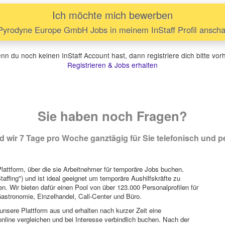
Ich möchte mich bewerben
yrodyne Europe GmbH Jobs in meinem InStaff Profil ansch
n du noch keinen InStaff Account hast, dann registriere dich bitte vor
Registrieren & Jobs erhalten
Sie haben noch Fragen?
 wir 7 Tage pro Woche ganztägig für Sie telefonisch und pe
attform, über die sie Arbeitnehmer für temporäre Jobs buchen.
Staffing") und ist ideal geeignet um temporäre Aushilfskräfte zu
n. Wir bieten dafür einen Pool von über 123.000 Personalprofilen für
astronomie, Einzelhandel, Call-Center und Büro.
unsere Plattform aus und erhalten nach kurzer Zeit eine
nline vergleichen und bei Interesse verbindlich buchen. Nach der