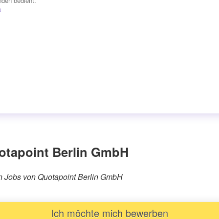
den bedient.“
a
otapoint Berlin GmbH
ren Jobs von Quotapoint Berlin GmbH
Ich möchte mich bewerben