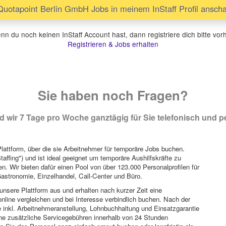
uotapoint Berlin GmbH Jobs in meinem InStaff Profil ansch
n du noch keinen InStaff Account hast, dann registriere dich bitte vor
Registrieren & Jobs erhalten
Sie haben noch Fragen?
 wir 7 Tage pro Woche ganztägig für Sie telefonisch und pe
attform, über die sie Arbeitnehmer für temporäre Jobs buchen.
Staffing") und ist ideal geeignet um temporäre Aushilfskräfte zu
n. Wir bieten dafür einen Pool von über 123.000 Personalprofilen für
astronomie, Einzelhandel, Call-Center und Büro.
unsere Plattform aus und erhalten nach kurzer Zeit eine
nline vergleichen und bei Interesse verbindlich buchen. Nach der
 inkl. Arbeitnehmeranstellung, Lohnbuchhaltung und Einsatzgarantie
ohne zusätzliche Servicegebühren innerhalb von 24 Stunden