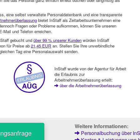
 Sie das Personal ganz einfach erneut buchen oder langfristig als
ss, eine selbst verwaltete Personaldatenbank und eine transparente
itnehmerüberlassung
bietet InStaff als Zeitarbeitsunternehmen eine
en dennoch Fragen oder Probleme aufkommen, können Sie unseren
-Mail und Telefon erreichen.
nStaff gebucht und
über 99 % unserer Kunden
würden InStaff
hon für Preise ab
21,45 EUR
an. Stellen Sie Ihre unverbindliche
gleichen Tag eine Personalauswahl senden.
InStaff wurde von der Agentur für Arbeit
die Erlaubnis zur
Arbeitnehmerüberlassung erteilt:
über die Arbeitnehmerüberlassung
Weitere Informationen:
ungsanfrage
Personalbuchung über InSt
Kosten & Leistungen von I