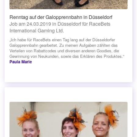
Renntag auf der Galopprennbahn in Düsseldorf
Job am 24.03.2019 in Düsseldorf für RaceBets
International Gaming Ltd.
„Ich habe für RaceBets einen Tag lang auf der Düsseldorfer
Galopprennbahn gearbeitet. Zu meinen Aufgaben zählten das
Verteilen von Rabattcodes und diversen anderen Goodies, die
Gewinnung von Neukunden, sowie das Erklären des Produktes.“
Paula Marie