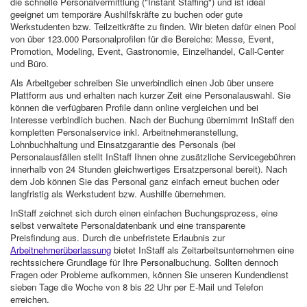
die schnelle Personalvermittlung ("Instant Staffing") und ist ideal
geeignet um temporäre Aushilfskräfte zu buchen oder gute
Werkstudenten bzw. Teilzeitkräfte zu finden. Wir bieten dafür einen Pool
von über 123.000 Personalprofilen für die Bereiche: Messe, Event,
Promotion, Modeling, Event, Gastronomie, Einzelhandel, Call-Center
und Büro.
Als Arbeitgeber schreiben Sie unverbindlich einen Job über unsere
Plattform aus und erhalten nach kurzer Zeit eine Personalauswahl. Sie
können die verfügbaren Profile dann online vergleichen und bei
Interesse verbindlich buchen. Nach der Buchung übernimmt InStaff den
kompletten Personalservice inkl. Arbeitnehmeranstellung,
Lohnbuchhaltung und Einsatzgarantie des Personals (bei
Personalausfällen stellt InStaff Ihnen ohne zusätzliche Servicegebühren
innerhalb von 24 Stunden gleichwertiges Ersatzpersonal bereit). Nach
dem Job können Sie das Personal ganz einfach erneut buchen oder
langfristig als Werkstudent bzw. Aushilfe übernehmen.
InStaff zeichnet sich durch einen einfachen Buchungsprozess, eine
selbst verwaltete Personaldatenbank und eine transparente
Preisfindung aus. Durch die unbefristete Erlaubnis zur
Arbeitnehmerüberlassung
bietet InStaff als Zeitarbeitsunternehmen eine
rechtssichere Grundlage für Ihre Personalbuchung. Sollten dennoch
Fragen oder Probleme aufkommen, können Sie unseren Kundendienst
sieben Tage die Woche von 8 bis 22 Uhr per E-Mail und Telefon
erreichen.