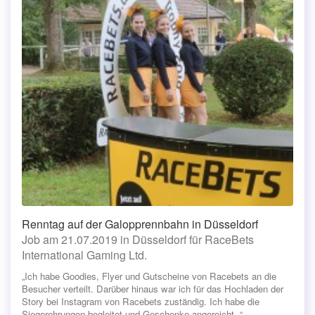
Renntag auf der Galopprennbahn in Düsseldorf
Job am 21.07.2019 in Düsseldorf für RaceBets
International Gaming Ltd.
„Ich habe Goodies, Flyer und Gutscheine von Racebets an die
Besucher verteilt. Darüber hinaus war ich für das Hochladen der
Story bei Instagram von Racebets zuständig. Ich habe die
Siegerehrungen begleitet und Geschenke angereicht. “