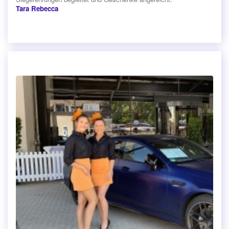
Tara Rebecca