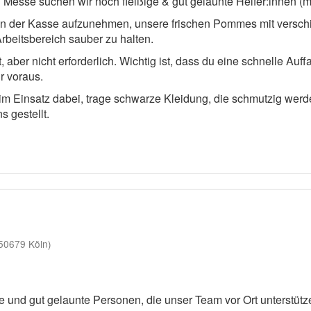
Messe suchen wir noch fleißige & gut gelaunte Helfer:innen (m/
an der Kasse aufzunehmen, unsere frischen Pommes mit versch
rbeitsbereich sauber zu halten.
aber nicht erforderlich. Wichtig ist, dass du eine schnelle Auff
r voraus.
eim Einsatz dabei, trage schwarze Kleidung, die schmutzig we
 gestellt.
50679 Köln)
e und gut gelaunte Personen, die unser Team vor Ort unterstütz