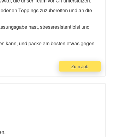
w/d), die unser Team vor Ort unterstützen.
iedenen Toppings zuzubereiten und an die
assungsgabe hast, stressresistent bist und
rden kann, und packe am besten etwas gegen
Zum Job
en.